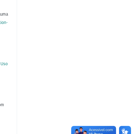
b uma
ion-
 Uso
com