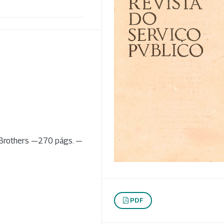
& Brothers —270 págs. —
PDF