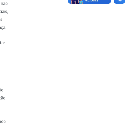
e não
iais,
as
nça.
tor
io
ção
cado