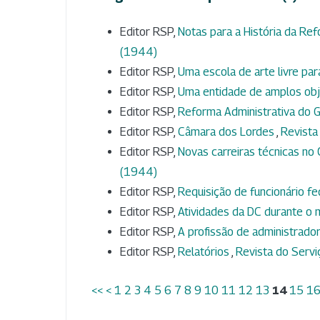
Editor RSP,
Notas para a História da Ref
(1944)
Editor RSP,
Uma escola de arte livre par
Editor RSP,
Uma entidade de amplos ob
Editor RSP,
Reforma Administrativa do 
Editor RSP,
Câmara dos Lordes
,
Revista 
Editor RSP,
Novas carreiras técnicas n
(1944)
Editor RSP,
Requisição de funcionário f
Editor RSP,
Atividades da DC durante 
Editor RSP,
A profissão de administrado
Editor RSP,
Relatórios
,
Revista do Serviç
<<
<
1
2
3
4
5
6
7
8
9
10
11
12
13
14
15
1