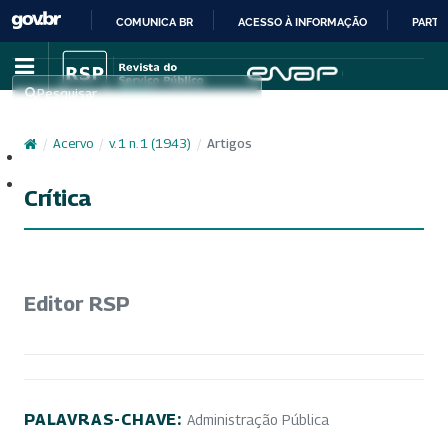
COMUNICA BR
ACESSO À INFORMAÇÃO
PARTI
IR
PARA
Pesquisar
O
CONTEÚDO
/
Acervo
/
v. 1 n. 1 (1943)
/
Artigos
Cadastro
Acesso
Crítica
Editor RSP
PALAVRAS-CHAVE:
Administração Pública