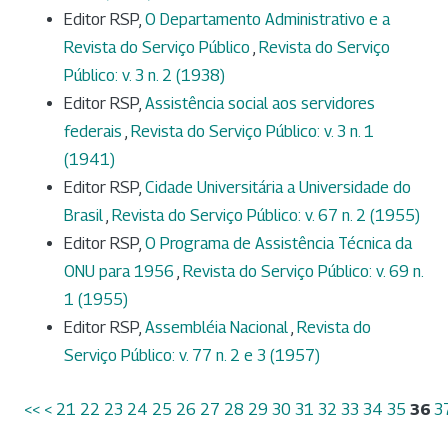
Editor RSP,
O Departamento Administrativo e a
Revista do Serviço Público
,
Revista do Serviço
Público: v. 3 n. 2 (1938)
Editor RSP,
Assistência social aos servidores
federais
,
Revista do Serviço Público: v. 3 n. 1
(1941)
Editor RSP,
Cidade Universitária a Universidade do
Brasil
,
Revista do Serviço Público: v. 67 n. 2 (1955)
Editor RSP,
O Programa de Assistência Técnica da
ONU para 1956
,
Revista do Serviço Público: v. 69 n.
1 (1955)
Editor RSP,
Assembléia Nacional
,
Revista do
Serviço Público: v. 77 n. 2 e 3 (1957)
<<
<
21
22
23
24
25
26
27
28
29
30
31
32
33
34
35
36
3