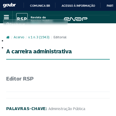
COMUNICA BR
ACESSO À INFORMAÇÃO
PARTI
IR
PARA
Pesquisar
O
CONTEÚDO
/
Acervo
/
v. 1 n. 3 (1943)
/
Editorial
Cadastro
Acesso
A carreira administrativa
Editor RSP
PALAVRAS-CHAVE:
Administração Pública