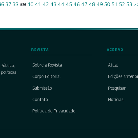
36
37
38
39
40
41
42
43
44
45
46
47
48
49
50
51
52
53
>
REVISTA
ACERVO
Sobre a Revista
Atual
Pública,
políticas
Corpo Editorial
Edições anterio
Submissão
Pesquisar
Contato
Notícias
Política de Privacidade