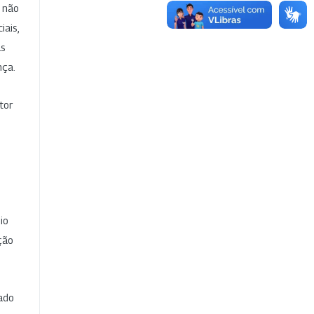
e não
iais,
as
nça.
tor
io
ção
cado