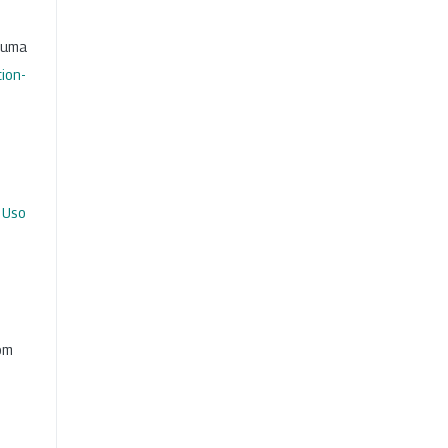
b uma
ion-
 Uso
com