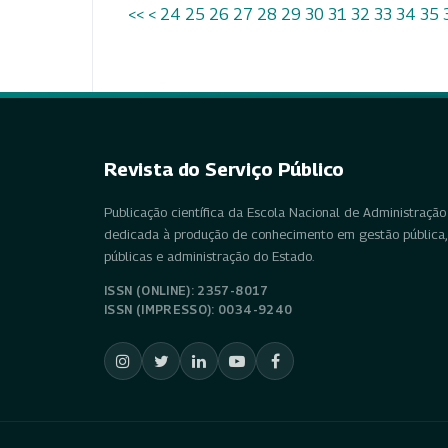
<<
<
24
25
26
27
28
29
30
31
32
33
34
35
Revista do Serviço Público
Publicação científica da Escola Nacional de Administração 
dedicada à produção de conhecimento em gestão pública, 
públicas e administração do Estado.
ISSN (ONLINE): 2357-8017
ISSN (IMPRESSO): 0034-9240