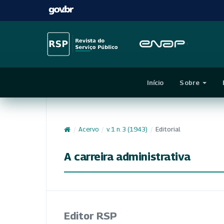
Início
Sobre
/
Acervo
/
v. 1 n. 3 (1943)
/
Editorial
A carreira administrativa
Editor RSP