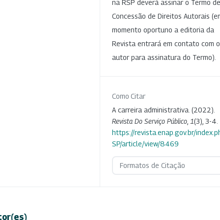
na RSP deverá assinar o Termo d
Concessão de Direitos Autorais (e
momento oportuno a editoria da
Revista entrará em contato com o
autor para assinatura do Termo).
Como Citar
A carreira administrativa. (2022).
Revista Do Serviço Público
,
1
(3), 3-4.
https://revista.enap.gov.br/index.p
SP/article/view/8469
Formatos de Citação
tor(es)