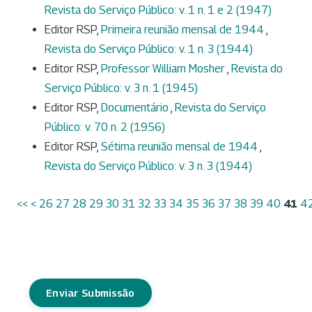
Revista do Serviço Público: v. 1 n. 1 e 2 (1947)
Editor RSP,
Primeira reunião mensal de 1944
,
Revista do Serviço Público: v. 1 n. 3 (1944)
Editor RSP,
Professor William Mosher
,
Revista do
Serviço Público: v. 3 n. 1 (1945)
Editor RSP,
Documentário
,
Revista do Serviço
Público: v. 70 n. 2 (1956)
Editor RSP,
Sétima reunião mensal de 1944
,
Revista do Serviço Público: v. 3 n. 3 (1944)
<<
<
26
27
28
29
30
31
32
33
34
35
36
37
38
39
40
41
4
Enviar Submissão