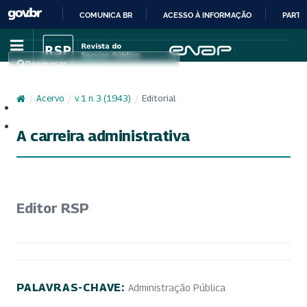
COMUNICA BR
ACESSO À INFORMAÇÃO
PARTI
IR
PARA
Pesquisar
O
CONTEÚDO
/
Acervo
/
v. 1 n. 3 (1943)
/
Editorial
Cadastro
Acesso
A carreira administrativa
Editor RSP
PALAVRAS-CHAVE:
Administração Pública