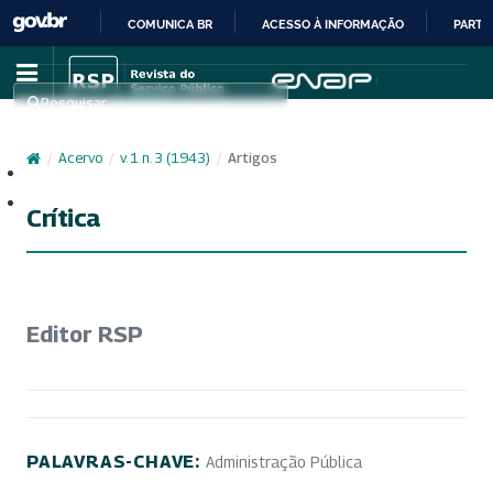
COMUNICA BR
ACESSO À INFORMAÇÃO
PARTI
IR
PARA
Pesquisar
O
CONTEÚDO
/
Acervo
/
v. 1 n. 3 (1943)
/
Artigos
Cadastro
Acesso
Crítica
Editor RSP
PALAVRAS-CHAVE:
Administração Pública