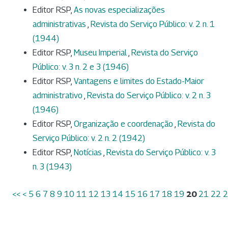
Editor RSP,
As novas especializações
administrativas
,
Revista do Serviço Público: v. 2 n. 1
(1944)
Editor RSP,
Museu Imperial
,
Revista do Serviço
Público: v. 3 n. 2 e 3 (1946)
Editor RSP,
Vantagens e limites do Estado-Maior
administrativo
,
Revista do Serviço Público: v. 2 n. 3
(1946)
Editor RSP,
Organização e coordenação
,
Revista do
Serviço Público: v. 2 n. 2 (1942)
Editor RSP,
Notícias
,
Revista do Serviço Público: v. 3
n. 3 (1943)
<<
<
5
6
7
8
9
10
11
12
13
14
15
16
17
18
19
20
21
22
2