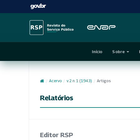
Início
Sobre
/
Acervo
/
v. 2 n. 1 (1943)
/
Artigos
Relatórios
Editor RSP