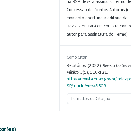
na RSP deverá assinar o Termo d
Concessão de Direitos Autorais (e
momento oportuno a editoria da
Revista entrará em contato com o
autor para assinatura do Termo).
Como Citar
Relatórios. (2022).
Revista Do Servi
Público
,
2
(1), 120-121.
https://revista.enap.gov.br/index.p
SP/article/view/8509
Formatos de Citação
tor(es)