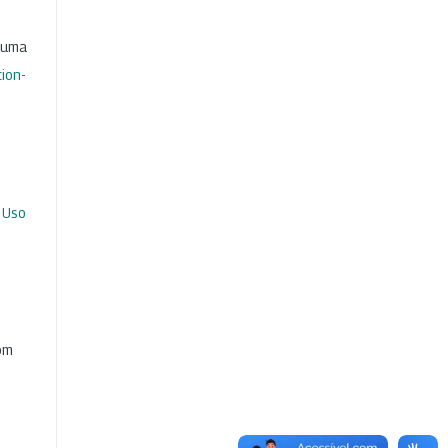
b uma
ion-
 Uso
com