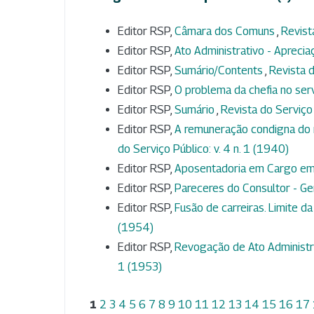
Editor RSP,
Câmara dos Comuns
,
Revist
Editor RSP,
Ato Administrativo - Aprecia
Editor RSP,
Sumário/Contents
,
Revista d
Editor RSP,
O problema da chefia no ser
Editor RSP,
Sumário
,
Revista do Serviço 
Editor RSP,
A remuneração condigna do 
do Serviço Público: v. 4 n. 1 (1940)
Editor RSP,
Aposentadoria em Cargo e
Editor RSP,
Pareceres do Consultor - Ge
Editor RSP,
Fusão de carreiras. Limite da
(1954)
Editor RSP,
Revogação de Ato Administra
1 (1953)
1
2
3
4
5
6
7
8
9
10
11
12
13
14
15
16
17