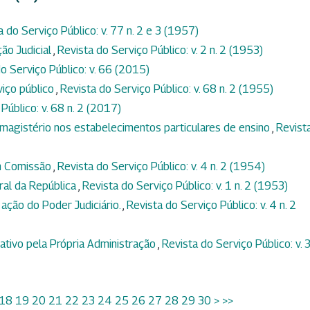
a do Serviço Público: v. 77 n. 2 e 3 (1957)
ção Judicial
,
Revista do Serviço Público: v. 2 n. 2 (1953)
o Serviço Público: v. 66 (2015)
viço público
,
Revista do Serviço Público: v. 68 n. 2 (1955)
Público: v. 68 n. 2 (2017)
magistério nos estabelecimentos particulares de ensino
,
Revist
m Comissão
,
Revista do Serviço Público: v. 4 n. 2 (1954)
ral da República
,
Revista do Serviço Público: v. 1 n. 2 (1953)
 ação do Poder Judiciário.
,
Revista do Serviço Público: v. 4 n. 2
tivo pela Própria Administração
,
Revista do Serviço Público: v. 3
18
19
20
21
22
23
24
25
26
27
28
29
30
>
>>