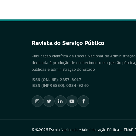
Revista do Serviço Público
Publicação científica da Escola Nacional de Administração 
dedicada à produção de conhecimento em gestão pública, 
públicas e administração do Estado.
ISSN (ONLINE): 2357-8017
ISSN (IMPRESSO): 0034-9240
© %2026 Escola Nacional de Administração Pública — ENAP. D