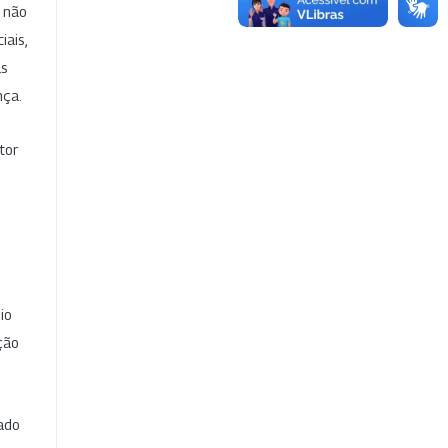
e não
iais,
as
nça.
tor
io
ção
cado