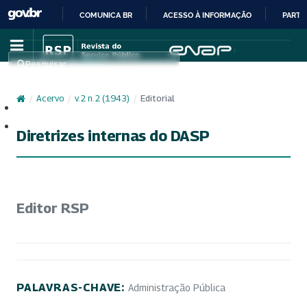
COMUNICA BR
ACESSO À INFORMAÇÃO
PARTI
IR
PARA
Pesquisar
O
CONTEÚDO
/
Acervo
/
v. 2 n. 2 (1943)
/
Editorial
Cadastro
Acesso
Diretrizes internas do DASP
Editor RSP
PALAVRAS-CHAVE:
Administração Pública