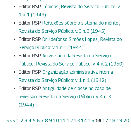
Editor RSP,
Tópicos
,
Revista do Serviço Público: v.
1 n. 1 (1949)
Editor RSP,
Reflexões sôbre o sistema do mérito
,
Revista do Serviço Público: v. 3 n. 3 (1945)
Editor RSP,
Dr. Ildefonso Simões Lopes
,
Revista do
Serviço Público: v. 1 n. 1 (1944)
Editor RSP,
Aniversário da Revista do Serviço
Público
,
Revista do Serviço Público: v. 4 n. 2 (1950)
Editor RSP,
Organização administrativa interna
,
Revista do Serviço Público: v. 1 n. 1 (1942)
Editor RSP,
Antiguidade de classe no caso de
reversão
,
Revista do Serviço Público: v. 4 n. 3
(1944)
<<
<
1
2
3
4
5
6
7
8
9
10
11
12
13
14
15
16
17
18
19
20