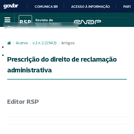
COMUNICA BR
ACESSO À INFORMAÇÃO
PARTI
IR
PARA
Pesquisar
O
CONTEÚDO
/
Acervo
/
v. 2 n. 2 (1943)
/
Artigos
Cadastro
Acesso
Prescrição do direito de reclamação
administrativa
Editor RSP