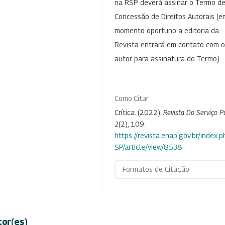
na RSP deverá assinar o Termo d
Concessão de Direitos Autorais (e
momento oportuno a editoria da
Revista entrará em contato com o
autor para assinatura do Termo).
Como Citar
Crítica. (2022).
Revista Do Serviço P
2
(2), 109.
https://revista.enap.gov.br/index.p
SP/article/view/8538
Formatos de Citação
tor(es)