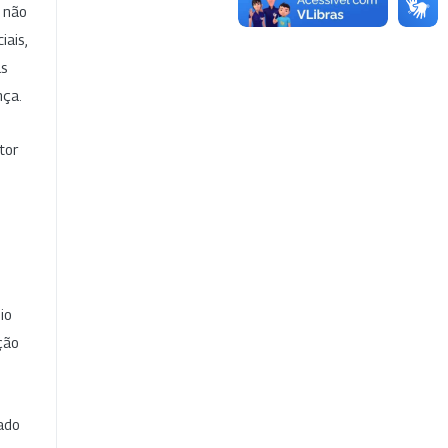
e não
iais,
as
nça.
tor
io
ção
cado