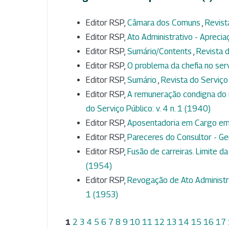
Editor RSP,
Câmara dos Comuns
,
Revist
Editor RSP,
Ato Administrativo - Aprecia
Editor RSP,
Sumário/Contents
,
Revista d
Editor RSP,
O problema da chefia no ser
Editor RSP,
Sumário
,
Revista do Serviço 
Editor RSP,
A remuneração condigna do 
do Serviço Público: v. 4 n. 1 (1940)
Editor RSP,
Aposentadoria em Cargo e
Editor RSP,
Pareceres do Consultor - Ge
Editor RSP,
Fusão de carreiras. Limite da
(1954)
Editor RSP,
Revogação de Ato Administra
1 (1953)
1
2
3
4
5
6
7
8
9
10
11
12
13
14
15
16
17