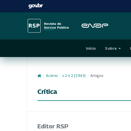
Início
Sobre
/
Acervo
/
v. 2 n. 2 (1943)
/
Artigos
Crítica
Editor RSP