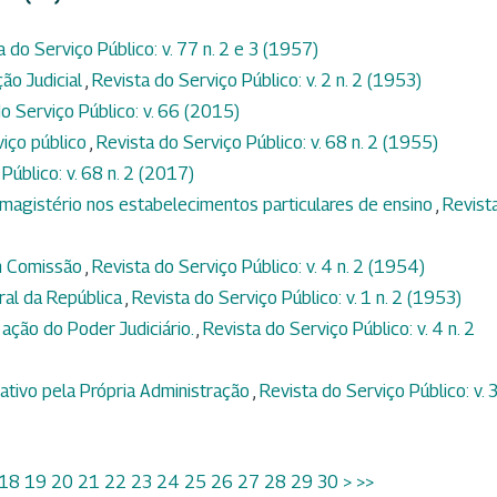
a do Serviço Público: v. 77 n. 2 e 3 (1957)
ção Judicial
,
Revista do Serviço Público: v. 2 n. 2 (1953)
o Serviço Público: v. 66 (2015)
viço público
,
Revista do Serviço Público: v. 68 n. 2 (1955)
Público: v. 68 n. 2 (2017)
magistério nos estabelecimentos particulares de ensino
,
Revist
m Comissão
,
Revista do Serviço Público: v. 4 n. 2 (1954)
ral da República
,
Revista do Serviço Público: v. 1 n. 2 (1953)
 ação do Poder Judiciário.
,
Revista do Serviço Público: v. 4 n. 2
tivo pela Própria Administração
,
Revista do Serviço Público: v. 3
18
19
20
21
22
23
24
25
26
27
28
29
30
>
>>