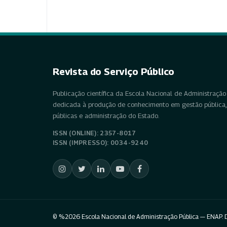
Revista do Serviço Público
Publicação científica da Escola Nacional de Administração 
dedicada à produção de conhecimento em gestão pública, 
públicas e administração do Estado.
ISSN (ONLINE): 2357-8017
ISSN (IMPRESSO): 0034-9240
© %2026 Escola Nacional de Administração Pública — ENAP. D