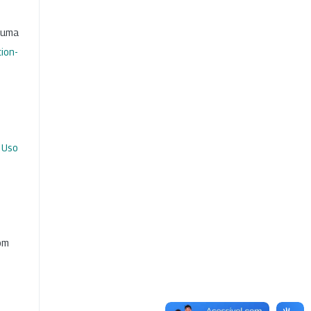
b uma
ion-
 Uso
com