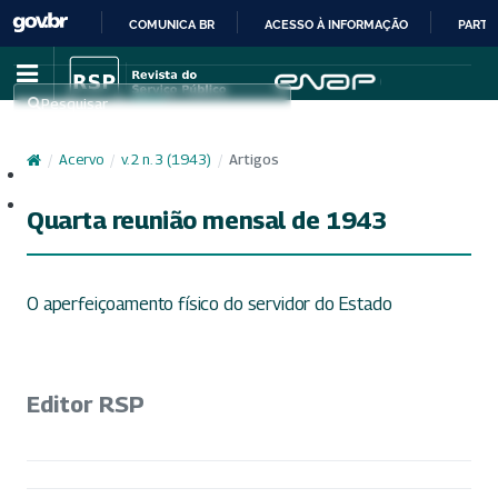
COMUNICA BR
ACESSO À INFORMAÇÃO
PARTI
IR
PARA
Pesquisar
O
CONTEÚDO
/
Acervo
/
v. 2 n. 3 (1943)
/
Artigos
Cadastro
Acesso
Quarta reunião mensal de 1943
O aperfeiçoamento físico do servidor do Estado
Editor RSP