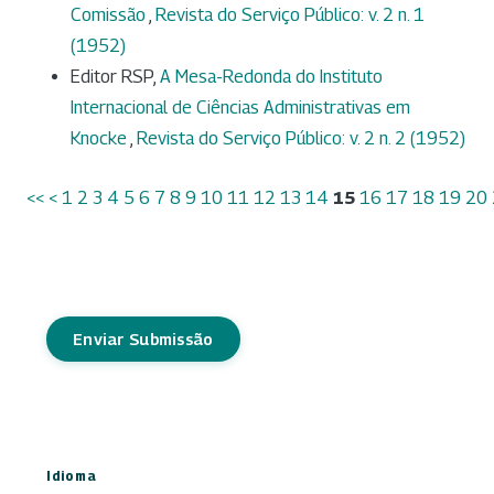
Comissão
,
Revista do Serviço Público: v. 2 n. 1
(1952)
Editor RSP,
A Mesa-Redonda do Instituto
Internacional de Ciências Administrativas em
Knocke
,
Revista do Serviço Público: v. 2 n. 2 (1952)
<<
<
1
2
3
4
5
6
7
8
9
10
11
12
13
14
15
16
17
18
19
20
Enviar Submissão
Idioma