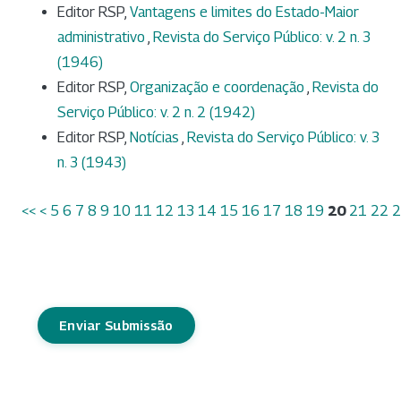
Editor RSP,
Vantagens e limites do Estado-Maior
administrativo
,
Revista do Serviço Público: v. 2 n. 3
(1946)
Editor RSP,
Organização e coordenação
,
Revista do
Serviço Público: v. 2 n. 2 (1942)
Editor RSP,
Notícias
,
Revista do Serviço Público: v. 3
n. 3 (1943)
<<
<
5
6
7
8
9
10
11
12
13
14
15
16
17
18
19
20
21
22
2
Enviar Submissão