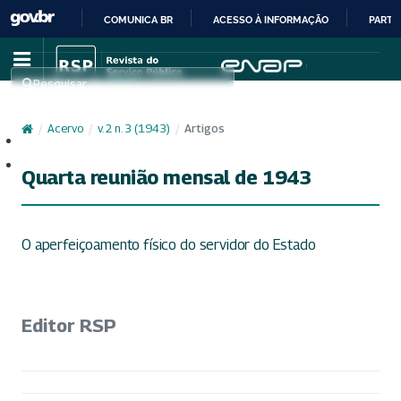
COMUNICA BR
ACESSO À INFORMAÇÃO
PARTI
IR
PARA
Pesquisar
O
CONTEÚDO
/
Acervo
/
v. 2 n. 3 (1943)
/
Artigos
Cadastro
Acesso
Quarta reunião mensal de 1943
O aperfeiçoamento físico do servidor do Estado
Editor RSP