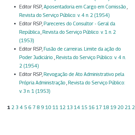
Editor RSP,
Aposentadoria em Cargo em Comissão
,
Revista do Serviço Público: v. 4 n. 2 (1954)
Editor RSP,
Pareceres do Consultor - Geral da
República
,
Revista do Serviço Público: v. 1 n. 2
(1953)
Editor RSP,
Fusão de carreiras. Limite da ação do
Poder Judiciário.
,
Revista do Serviço Público: v. 4 n.
2 (1954)
Editor RSP,
Revogação de Ato Administrativo pela
Própria Administração
,
Revista do Serviço Público:
v. 3 n. 1 (1953)
1
2
3
4
5
6
7
8
9
10
11
12
13
14
15
16
17
18
19
20
21
2