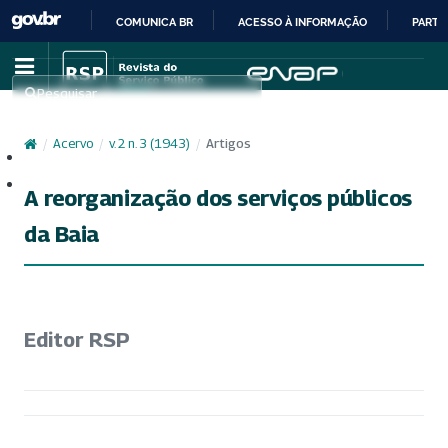
COMUNICA BR
ACESSO À INFORMAÇÃO
PARTI
IR
PARA
Pesquisar
O
CONTEÚDO
/
Acervo
/
v. 2 n. 3 (1943)
/
Artigos
Cadastro
Acesso
A reorganização dos serviços públicos
da Baia
Editor RSP