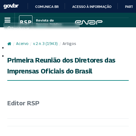
COMUNICA BR
ACESSO À INFORMAÇÃO
PARTI
IR
PARA
Pesquisar
O
CONTEÚDO
/
Acervo
/
v. 2 n. 3 (1943)
/
Artigos
Cadastro
Acesso
Primeira Reunião dos Diretores das
Imprensas Oficiais do Brasil
Editor RSP