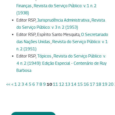
Finanças
,
Revista do Serviço Público: v. 1 n. 2
(1938)
Editor RSP,
Jurisprudência Administrativa
,
Revista
do Serviço Público: v. 3 n. 2 (1953)
Editor RSP, Espírito Santo Mesquita,
O Secretariado
das Nações Unidas
,
Revista do Serviço Público: v. 1
n. 2 (1951)
Editor RSP,
Tópicos
,
Revista do Serviço Público: v.
4 n. 2 (1949): Edição Especial - Centenário de Ruy
Barbosa
<<
<
1
2
3
4
5
6
7
8
9
10
11
12
13
14
15
16
17
18
19
20