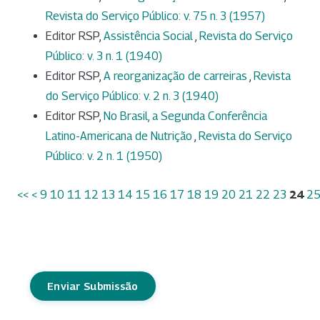
Revista do Serviço Público: v. 75 n. 3 (1957)
Editor RSP,
Assistência Social
,
Revista do Serviço
Público: v. 3 n. 1 (1940)
Editor RSP,
A reorganização de carreiras
,
Revista
do Serviço Público: v. 2 n. 3 (1940)
Editor RSP,
No Brasil, a Segunda Conferência
Latino-Americana de Nutrição
,
Revista do Serviço
Público: v. 2 n. 1 (1950)
<<
<
9
10
11
12
13
14
15
16
17
18
19
20
21
22
23
24
2
Enviar Submissão