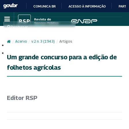
COMUNICA BR
ACESSO À INFORMAÇÃO
PARTI
IR
PARA
Pesquisar
O
CONTEÚDO
/
Acervo
/
v. 2 n. 3 (1943)
/
Artigos
Cadastro
Acesso
Um grande concurso para a edição de
folhetos agrícolas
Editor RSP