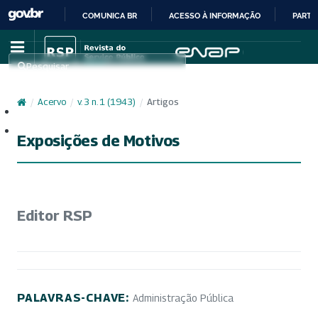
COMUNICA BR
ACESSO À INFORMAÇÃO
PARTI
IR
PARA
Pesquisar
O
CONTEÚDO
/
Acervo
/
v. 3 n. 1 (1943)
/
Artigos
Cadastro
Acesso
Exposições de Motivos
Editor RSP
PALAVRAS-CHAVE:
Administração Pública