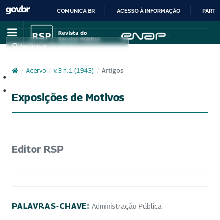
COMUNICA BR
ACESSO À INFORMAÇÃO
PARTI
IR
PARA
Pesquisar
O
CONTEÚDO
/
Acervo
/
v. 3 n. 1 (1943)
/
Artigos
Cadastro
Acesso
Exposições de Motivos
Editor RSP
PALAVRAS-CHAVE:
Administração Pública