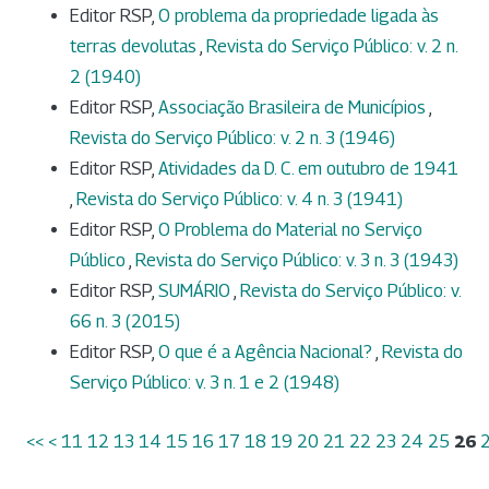
Editor RSP,
O problema da propriedade ligada às
terras devolutas
,
Revista do Serviço Público: v. 2 n.
2 (1940)
Editor RSP,
Associação Brasileira de Municípios
,
Revista do Serviço Público: v. 2 n. 3 (1946)
Editor RSP,
Atividades da D. C. em outubro de 1941
,
Revista do Serviço Público: v. 4 n. 3 (1941)
Editor RSP,
O Problema do Material no Serviço
Público
,
Revista do Serviço Público: v. 3 n. 3 (1943)
Editor RSP,
SUMÁRIO
,
Revista do Serviço Público: v.
66 n. 3 (2015)
Editor RSP,
O que é a Agência Nacional?
,
Revista do
Serviço Público: v. 3 n. 1 e 2 (1948)
<<
<
11
12
13
14
15
16
17
18
19
20
21
22
23
24
25
26