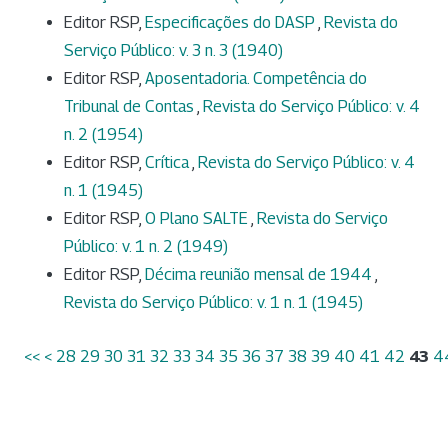
Editor RSP,
Especificações do DASP
,
Revista do
Serviço Público: v. 3 n. 3 (1940)
Editor RSP,
Aposentadoria. Competência do
Tribunal de Contas
,
Revista do Serviço Público: v. 4
n. 2 (1954)
Editor RSP,
Crítica
,
Revista do Serviço Público: v. 4
n. 1 (1945)
Editor RSP,
O Plano SALTE
,
Revista do Serviço
Público: v. 1 n. 2 (1949)
Editor RSP,
Décima reunião mensal de 1944
,
Revista do Serviço Público: v. 1 n. 1 (1945)
<<
<
28
29
30
31
32
33
34
35
36
37
38
39
40
41
42
43
4