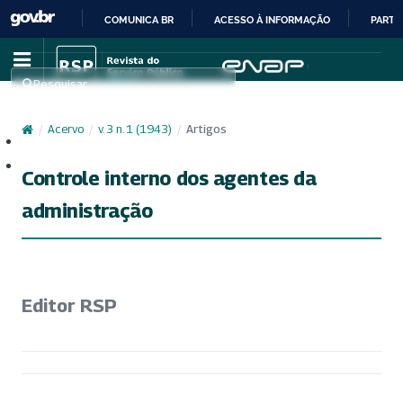
COMUNICA BR
ACESSO À INFORMAÇÃO
PARTI
IR
PARA
Pesquisar
O
CONTEÚDO
/
Acervo
/
v. 3 n. 1 (1943)
/
Artigos
Cadastro
Acesso
Controle interno dos agentes da
administração
Editor RSP