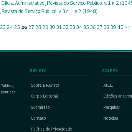
 Oficial Administrativo
,
Revista do Serviço Público: v. 1 n. 2 (194
,
Revista do Serviço Público: v. 3 n. 1 e 2 (1948)
23
24
25
26
27
28
29
30
31
32
33
34
35
36
37
38
39
40
>
>
REVISTA
ACERVO
Sobre a Revista
Atual
Pública,
políticas
Corpo Editorial
Edições anterio
Submissão
Pesquisar
Contato
Notícias
Política de Privacidade