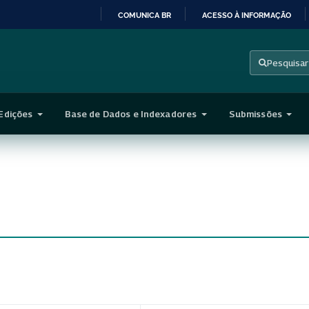
COMUNICA BR
ACESSO À INFORMAÇÃO
IR
PARA
Pesquisar
O
CONTEÚDO
Edições
Base de Dados e Indexadores
Submissões