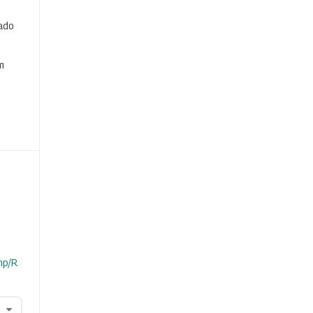
cado
e
m
hp/R