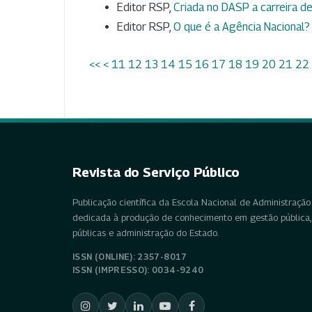
Editor RSP,
Criada no DASP a carreira de
Editor RSP,
O que é a Agência Nacional?
<<
<
11
12
13
14
15
16
17
18
19
20
21
22
Revista do Serviço Público
Publicação científica da Escola Nacional de Administração 
dedicada à produção de conhecimento em gestão pública, 
públicas e administração do Estado.
ISSN (ONLINE): 2357-8017
ISSN (IMPRESSO): 0034-9240