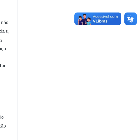
e não
iais,
as
nça.
tor
io
ção