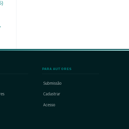
5)
>
PARA AUTORES
Submissão
res
Cadastrar
Acesso