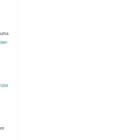
b uma
ion-
 Uso
com