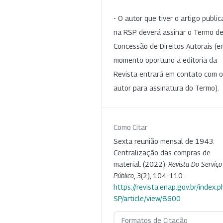
- O autor que tiver o artigo publi
na RSP deverá assinar o Termo d
Concessão de Direitos Autorais (e
momento oportuno a editoria da
Revista entrará em contato com o
autor para assinatura do Termo).
Como Citar
Sexta reunião mensal de 1943:
Centralização das compras de
material. (2022).
Revista Do Serviço
Público
,
3
(2), 104-110.
https://revista.enap.gov.br/index.p
SP/article/view/8600
Formatos de Citação