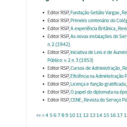
Editor RSP,
Fundação Getúlio Vargas
,
Re
Editor RSP,
Primeiro centenário do Colég
Editor RSP,
A experiência Britânica
,
Revi
Editor RSP,
As novas instalações do Ser
n. 2 (1942)
Editor RSP,
Iniciativa de Leis e de Aum
Público: v. 2 n. 3 (1953)
Editor RSP,
Cursos de Administração
,
Re
Editor RSP,
Eficiência na Administração 
Editor RSP,
Licença e função gratificada
Editor RSP,
O papel do diplomata na épo
Editor RSP,
CENE
,
Revista do Serviço Púb
<<
<
4
5
6
7
8
9
10
11
12
13
14
15
16
17
1