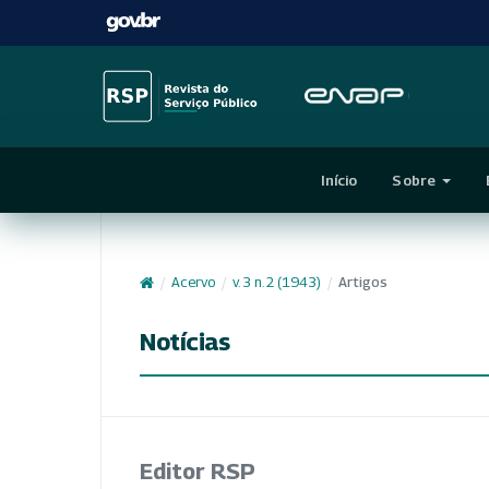
Início
Sobre
/
Acervo
/
v. 3 n. 2 (1943)
/
Artigos
Notícias
Editor RSP