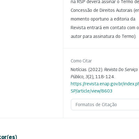
na RSP deverá assinar o Termo d
Concessão de Direitos Autorais (e
momento oportuno a editoria da
Revista entrará em contato com o
autor para assinatura do Termo).
Como Citar
Notícias. (2022).
Revista Do Serviço
Público
,
3
(2), 118-124.
https://revista.enap.gov.br/index.p
SP/article/view/8603
Formatos de Citação
tor(es)