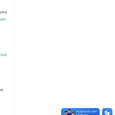
b uma
ion-
 Uso
com