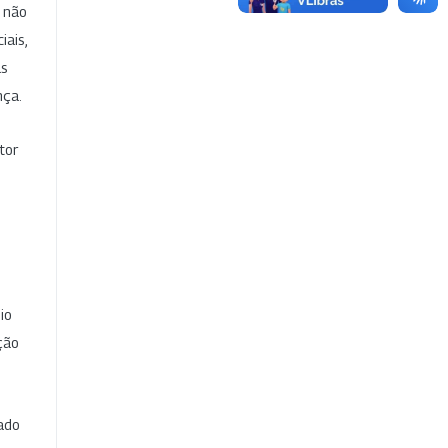
e não
iais,
as
nça.
tor
io
ção
cado