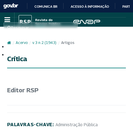
COMUNICA BR
ACESSO À INFORMAÇÃO
PARTI
IR
PARA
Pesquisar
O
CONTEÚDO
/
Acervo
/
v. 3 n. 2 (1943)
/
Artigos
Cadastro
Acesso
Crítica
Editor RSP
PALAVRAS-CHAVE:
Administração Pública