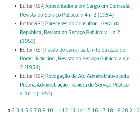
Editor RSP,
Aposentadoria em Cargo em Comissão
,
Revista do Serviço Público: v. 4 n. 2 (1954)
Editor RSP,
Pareceres do Consultor - Geral da
República
,
Revista do Serviço Público: v. 1 n. 2
(1953)
Editor RSP,
Fusão de carreiras. Limite da ação do
Poder Judiciário.
,
Revista do Serviço Público: v. 4 n.
2 (1954)
Editor RSP,
Revogação de Ato Administrativo pela
Própria Administração
,
Revista do Serviço Público:
v. 3 n. 1 (1953)
1
2
3
4
5
6
7
8
9
10
11
12
13
14
15
16
17
18
19
20
21
2