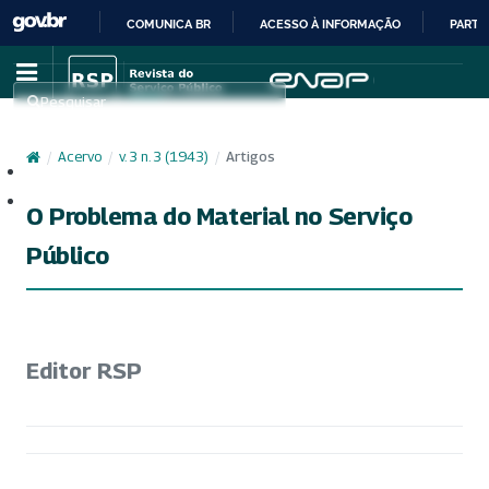
COMUNICA BR
ACESSO À INFORMAÇÃO
PARTI
IR
PARA
Pesquisar
O
CONTEÚDO
/
Acervo
/
v. 3 n. 3 (1943)
/
Artigos
Cadastro
Acesso
O Problema do Material no Serviço
Público
Editor RSP