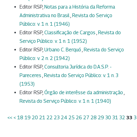
Editor RSP,
Notas para a História da Reforma
Administrativa no Brasil
,
Revista do Serviço
Público: v. 1 n. 1 (1946)
Editor RSP,
Classificação de Cargos
,
Revista do
Serviço Público: v. 1 n. 1 (1952)
Editor RSP,
Urbano C. Berquó
,
Revista do Serviço
Público: v. 2 n. 2 (1942)
Editor RSP,
Consultoria Jurídica do D.A.S.P. -
Pareceres
,
Revista do Serviço Público: v. 1 n. 3
(1953)
Editor RSP,
Órgão de interêsse da administração
,
Revista do Serviço Público: v. 1 n. 1 (1940)
<<
<
18
19
20
21
22
23
24
25
26
27
28
29
30
31
32
33
3