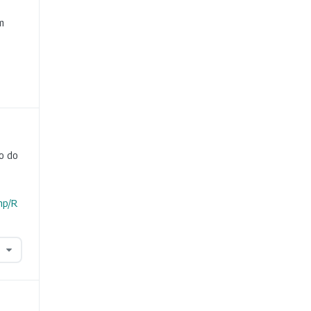
e
m
o do
hp/R