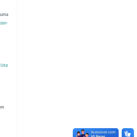
b uma
ion-
 Uso
com