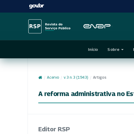
Início
Sobre
/
Acervo
/
v. 3 n. 3 (1943)
/
Artigos
A reforma administrativa no Es
Editor RSP