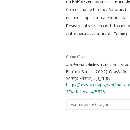
na RSP deverá assinar o Termo d
Concessão de Direitos Autorais (e
momento oportuno a editoria da
Revista entrará em contato com o
autor para assinatura do Termo).
Como Citar
A reforma administrativa no Estad
Espírito Santo. (2022).
Revista Do
Serviço Público
,
3
(3), 138.
https://revista.enap.gov.br/index.p
SP/article/view/8623
Formatos de Citação