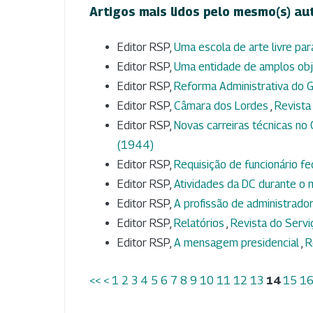
Artigos mais lidos pelo mesmo(s) au
Editor RSP,
Uma escola de arte livre par
Editor RSP,
Uma entidade de amplos ob
Editor RSP,
Reforma Administrativa do 
Editor RSP,
Câmara dos Lordes
,
Revista 
Editor RSP,
Novas carreiras técnicas n
(1944)
Editor RSP,
Requisição de funcionário f
Editor RSP,
Atividades da DC durante 
Editor RSP,
A profissão de administrado
Editor RSP,
Relatórios
,
Revista do Serviç
Editor RSP,
A mensagem presidencial
,
R
<<
<
1
2
3
4
5
6
7
8
9
10
11
12
13
14
15
1