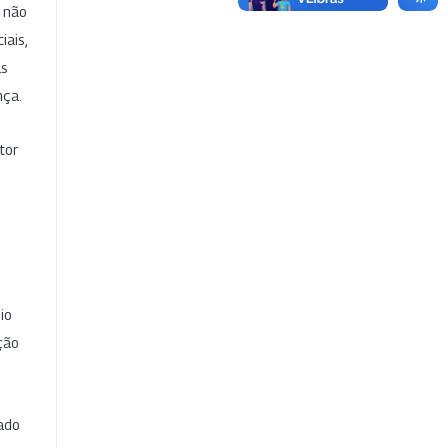
e não
iais,
as
nça.
tor
io
ção
cado