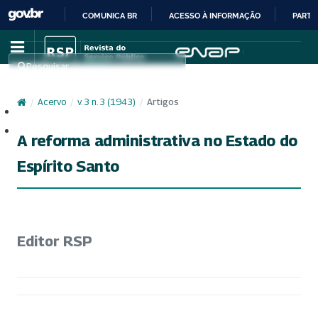
COMUNICA BR
ACESSO À INFORMAÇÃO
PARTI
IR
PARA
Pesquisar
O
CONTEÚDO
/
Acervo
/
v. 3 n. 3 (1943)
/
Artigos
Cadastro
Acesso
A reforma administrativa no Estado do
Espírito Santo
Editor RSP