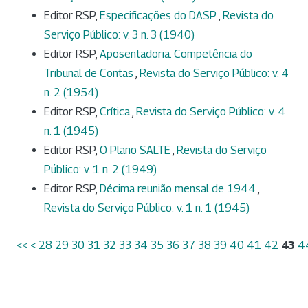
Editor RSP,
Especificações do DASP
,
Revista do
Serviço Público: v. 3 n. 3 (1940)
Editor RSP,
Aposentadoria. Competência do
Tribunal de Contas
,
Revista do Serviço Público: v. 4
n. 2 (1954)
Editor RSP,
Crítica
,
Revista do Serviço Público: v. 4
n. 1 (1945)
Editor RSP,
O Plano SALTE
,
Revista do Serviço
Público: v. 1 n. 2 (1949)
Editor RSP,
Décima reunião mensal de 1944
,
Revista do Serviço Público: v. 1 n. 1 (1945)
<<
<
28
29
30
31
32
33
34
35
36
37
38
39
40
41
42
43
4