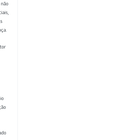
e não
iais,
as
nça.
tor
io
ção
cado