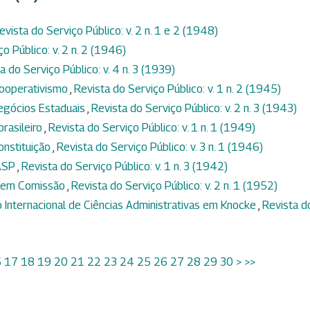
evista do Serviço Público: v. 2 n. 1 e 2 (1948)
o Público: v. 2 n. 2 (1946)
a do Serviço Público: v. 4 n. 3 (1939)
cooperativismo
,
Revista do Serviço Público: v. 1 n. 2 (1945)
egócios Estaduais
,
Revista do Serviço Público: v. 2 n. 3 (1943)
rasileiro
,
Revista do Serviço Público: v. 1 n. 1 (1949)
onstituição
,
Revista do Serviço Público: v. 3 n. 1 (1946)
DASP
,
Revista do Serviço Público: v. 1 n. 3 (1942)
s em Comissão
,
Revista do Serviço Público: v. 2 n. 1 (1952)
 Internacional de Ciências Administrativas em Knocke
,
Revista d
6
17
18
19
20
21
22
23
24
25
26
27
28
29
30
>
>>