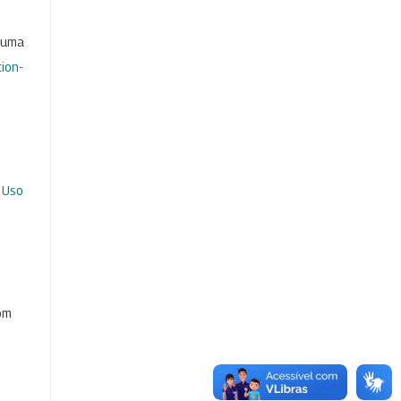
b uma
ion-
 Uso
com