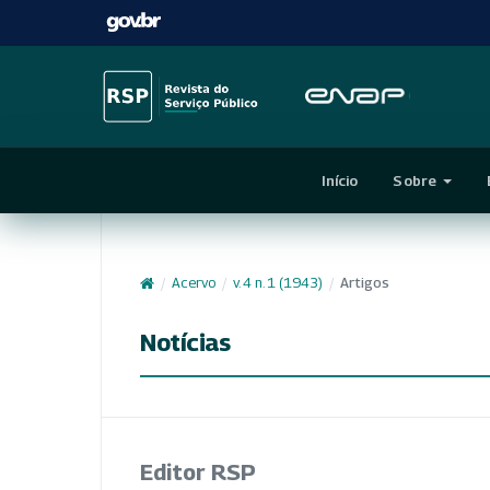
Início
Sobre
/
Acervo
/
v. 4 n. 1 (1943)
/
Artigos
Notícias
Editor RSP