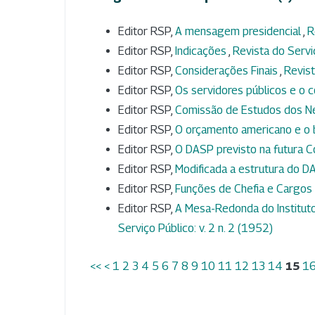
Editor RSP,
A mensagem presidencial
,
R
Editor RSP,
Indicações
,
Revista do Serviç
Editor RSP,
Considerações Finais
,
Revist
Editor RSP,
Os servidores públicos e o 
Editor RSP,
Comissão de Estudos dos N
Editor RSP,
O orçamento americano e o b
Editor RSP,
O DASP previsto na futura C
Editor RSP,
Modificada a estrutura do 
Editor RSP,
Funções de Chefia e Cargo
Editor RSP,
A Mesa-Redonda do Instituto
Serviço Público: v. 2 n. 2 (1952)
<<
<
1
2
3
4
5
6
7
8
9
10
11
12
13
14
15
1