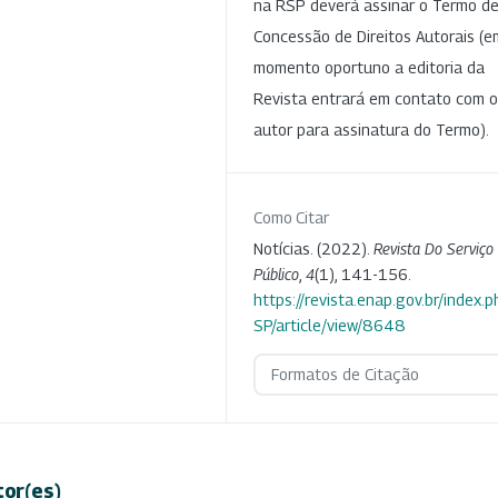
na RSP deverá assinar o Termo d
Concessão de Direitos Autorais (e
momento oportuno a editoria da
Revista entrará em contato com o
autor para assinatura do Termo).
Como Citar
Notícias. (2022).
Revista Do Serviço
Público
,
4
(1), 141-156.
https://revista.enap.gov.br/index.p
SP/article/view/8648
Formatos de Citação
tor(es)