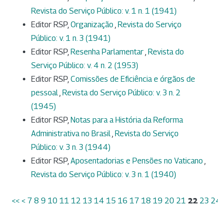
Revista do Serviço Público: v. 1 n. 1 (1941)
Editor RSP,
Organização
,
Revista do Serviço
Público: v. 1 n. 3 (1941)
Editor RSP,
Resenha Parlamentar
,
Revista do
Serviço Público: v. 4 n. 2 (1953)
Editor RSP,
Comissões de Eficiência e órgãos de
pessoal
,
Revista do Serviço Público: v. 3 n. 2
(1945)
Editor RSP,
Notas para a História da Reforma
Administrativa no Brasil
,
Revista do Serviço
Público: v. 3 n. 3 (1944)
Editor RSP,
Aposentadorias e Pensões no Vaticano
,
Revista do Serviço Público: v. 3 n. 1 (1940)
<<
<
7
8
9
10
11
12
13
14
15
16
17
18
19
20
21
22
23
2