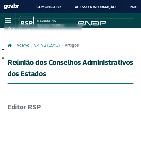
COMUNICA BR
ACESSO À INFORMAÇÃO
PARTI
IR
PARA
Pesquisar
O
CONTEÚDO
/
Acervo
/
v. 4 n. 2 (1943)
/
Artigos
Cadastro
Acesso
Reünião dos Conselhos Administrativos
dos Estados
Editor RSP