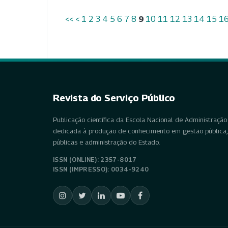
<<
<
1
2
3
4
5
6
7
8
9
10
11
12
13
14
15
1
Revista do Serviço Público
Publicação científica da Escola Nacional de Administração 
dedicada à produção de conhecimento em gestão pública, 
públicas e administração do Estado.
ISSN (ONLINE): 2357-8017
ISSN (IMPRESSO): 0034-9240