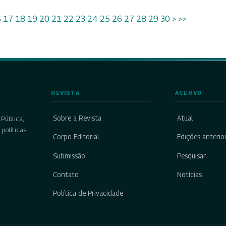
6
17
18
19
20
21
22
23
24
25
26
27
28
29
30
>
>>
REVISTA
ACERVO
Sobre a Revista
Atual
Pública,
políticas
Corpo Editorial
Edições anterio
Submissão
Pesquisar
Contato
Notícias
Política de Privacidade