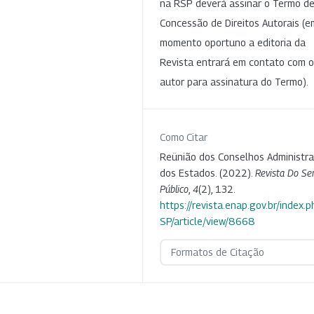
na RSP deverá assinar o Termo d
Concessão de Direitos Autorais (e
momento oportuno a editoria da
Revista entrará em contato com o
autor para assinatura do Termo).
Como Citar
Reünião dos Conselhos Administra
dos Estados. (2022).
Revista Do Ser
Público
,
4
(2), 132.
https://revista.enap.gov.br/index.p
SP/article/view/8668
Formatos de Citação