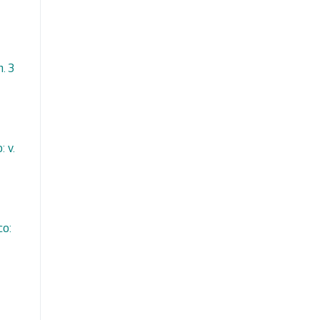
n. 3
 v.
co: