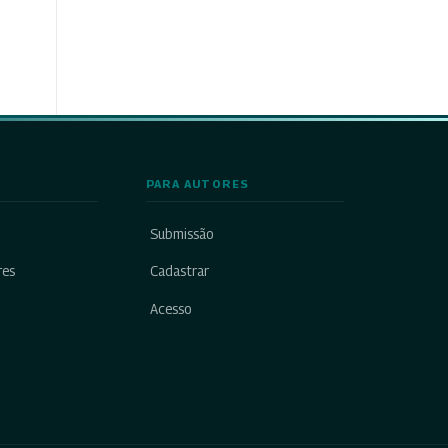
PARA AUTORES
Submissão
res
Cadastrar
Acesso