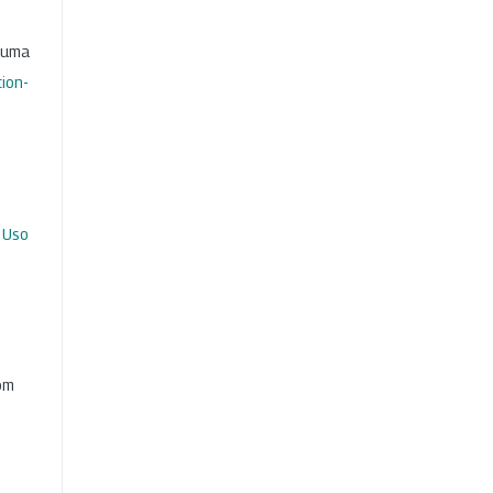
b uma
ion-
 Uso
com