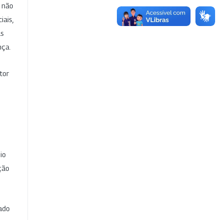
e não
iais,
as
nça.
tor
io
ção
cado