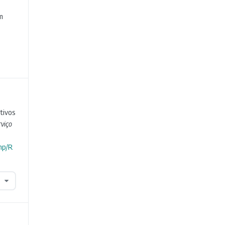
e
m
tivos
viço
hp/R