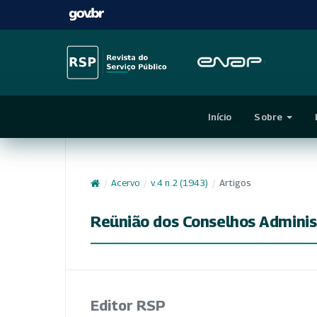
Início
Sobre
/
Acervo
/
v. 4 n. 2 (1943)
/
Artigos
Reünião dos Conselhos Adminis
Editor RSP