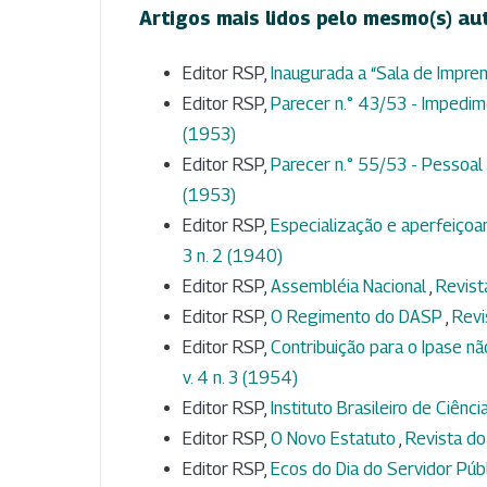
Artigos mais lidos pelo mesmo(s) au
Editor RSP,
Inaugurada a “Sala de Impr
Editor RSP,
Parecer n.° 43/53 - Impedim
(1953)
Editor RSP,
Parecer n.° 55/53 - Pessoal 
(1953)
Editor RSP,
Especialização e aperfeiçoa
3 n. 2 (1940)
Editor RSP,
Assembléia Nacional
,
Revist
Editor RSP,
O Regimento do DASP
,
Revi
Editor RSP,
Contribuição para o Ipase n
v. 4 n. 3 (1954)
Editor RSP,
Instituto Brasileiro de Ciênc
Editor RSP,
O Novo Estatuto
,
Revista do 
Editor RSP,
Ecos do Dia do Servidor Púb