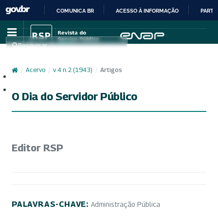
COMUNICA BR
ACESSO À INFORMAÇÃO
PARTI
IR
PARA
Pesquisar
O
CONTEÚDO
/
Acervo
/
v. 4 n. 2 (1943)
/
Artigos
Cadastro
Acesso
O Dia do Servidor Público
Editor RSP
PALAVRAS-CHAVE:
Administração Pública