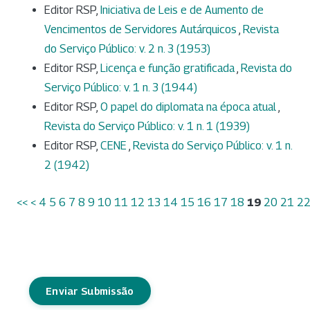
Editor RSP,
Iniciativa de Leis e de Aumento de
Vencimentos de Servidores Autárquicos
,
Revista
do Serviço Público: v. 2 n. 3 (1953)
Editor RSP,
Licença e função gratificada
,
Revista do
Serviço Público: v. 1 n. 3 (1944)
Editor RSP,
O papel do diplomata na época atual
,
Revista do Serviço Público: v. 1 n. 1 (1939)
Editor RSP,
CENE
,
Revista do Serviço Público: v. 1 n.
2 (1942)
<<
<
4
5
6
7
8
9
10
11
12
13
14
15
16
17
18
19
20
21
2
Enviar Submissão