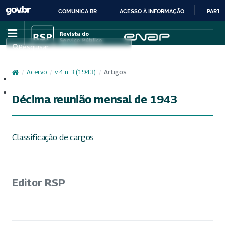
COMUNICA BR
ACESSO À INFORMAÇÃO
PARTI
IR
PARA
Pesquisar
O
CONTEÚDO
/
Acervo
/
v. 4 n. 3 (1943)
/
Artigos
Cadastro
Acesso
Décima reunião mensal de 1943
Classificação de cargos
Editor RSP