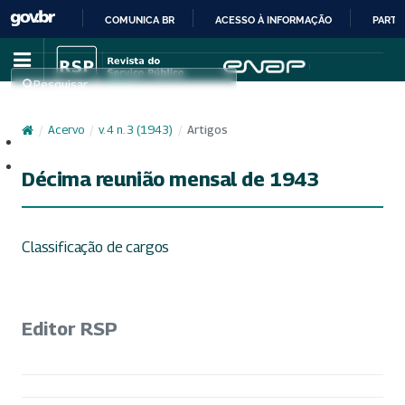
COMUNICA BR
ACESSO À INFORMAÇÃO
PARTI
IR
PARA
Pesquisar
O
CONTEÚDO
/
Acervo
/
v. 4 n. 3 (1943)
/
Artigos
Cadastro
Acesso
Décima reunião mensal de 1943
Classificação de cargos
Editor RSP