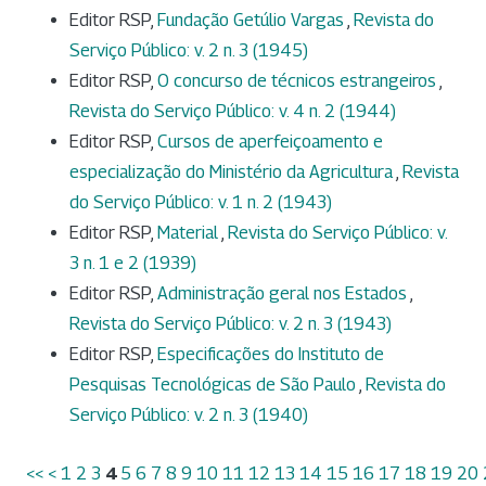
Editor RSP,
Fundação Getúlio Vargas
,
Revista do
Serviço Público: v. 2 n. 3 (1945)
Editor RSP,
O concurso de técnicos estrangeiros
,
Revista do Serviço Público: v. 4 n. 2 (1944)
Editor RSP,
Cursos de aperfeiçoamento e
especialização do Ministério da Agricultura
,
Revista
do Serviço Público: v. 1 n. 2 (1943)
Editor RSP,
Material
,
Revista do Serviço Público: v.
3 n. 1 e 2 (1939)
Editor RSP,
Administração geral nos Estados
,
Revista do Serviço Público: v. 2 n. 3 (1943)
Editor RSP,
Especificações do Instituto de
Pesquisas Tecnológicas de São Paulo
,
Revista do
Serviço Público: v. 2 n. 3 (1940)
<<
<
1
2
3
4
5
6
7
8
9
10
11
12
13
14
15
16
17
18
19
20