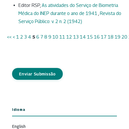
Editor RSP,
As atividades do Serviço de Biometria
Médica do INEP durante o ano de 1941
,
Revista do
Serviço Público: v. 2 n. 2 (1942)
<<
<
1
2
3
4
5
6
7
8
9
10
11
12
13
14
15
16
17
18
19
20
Enviar Submissão
Idioma
English