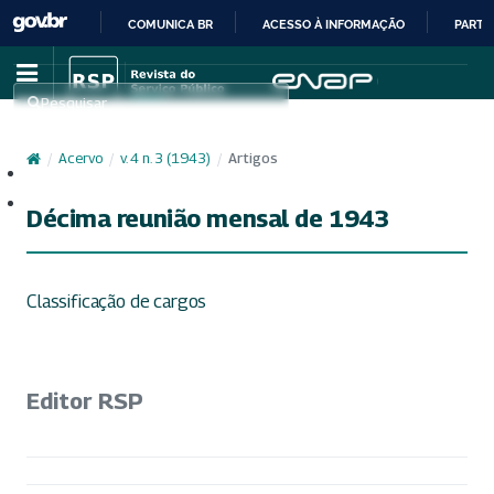
COMUNICA BR
ACESSO À INFORMAÇÃO
PARTI
IR
PARA
Pesquisar
O
CONTEÚDO
/
Acervo
/
v. 4 n. 3 (1943)
/
Artigos
Cadastro
Acesso
Décima reunião mensal de 1943
Classificação de cargos
Editor RSP