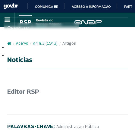
COMUNICA BR
ACESSO À INFORMAÇÃO
PARTI
IR
PARA
Pesquisar
O
CONTEÚDO
/
Acervo
/
v. 4 n. 3 (1943)
/
Artigos
Cadastro
Acesso
Notícias
Editor RSP
PALAVRAS-CHAVE:
Administração Pública