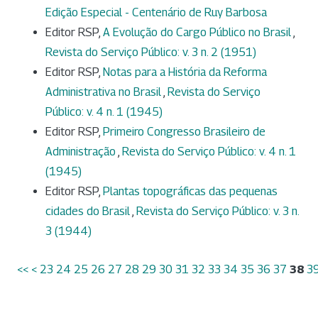
Edição Especial - Centenário de Ruy Barbosa
Editor RSP,
A Evolução do Cargo Público no Brasil
,
Revista do Serviço Público: v. 3 n. 2 (1951)
Editor RSP,
Notas para a História da Reforma
Administrativa no Brasil
,
Revista do Serviço
Público: v. 4 n. 1 (1945)
Editor RSP,
Primeiro Congresso Brasileiro de
Administração
,
Revista do Serviço Público: v. 4 n. 1
(1945)
Editor RSP,
Plantas topográficas das pequenas
cidades do Brasil
,
Revista do Serviço Público: v. 3 n.
3 (1944)
<<
<
23
24
25
26
27
28
29
30
31
32
33
34
35
36
37
38
3