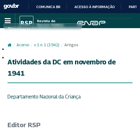
COMUNICA BR
ACESSO À INFORMAÇÃO
PARTI
IR
PARA
Pesquisar
O
CONTEÚDO
/
Acervo
/
v. 1 n. 1 (1942)
/
Artigos
Cadastro
Acesso
Atividades da DC em novembro de
1941
Departamento Nacional da Criança
Editor RSP