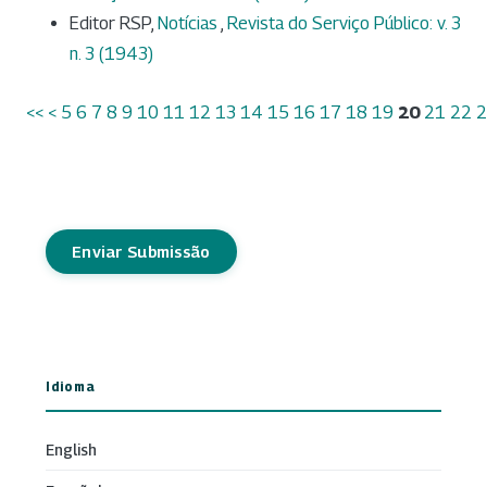
Editor RSP,
Notícias
,
Revista do Serviço Público: v. 3
n. 3 (1943)
<<
<
5
6
7
8
9
10
11
12
13
14
15
16
17
18
19
20
21
22
2
Enviar Submissão
Idioma
English