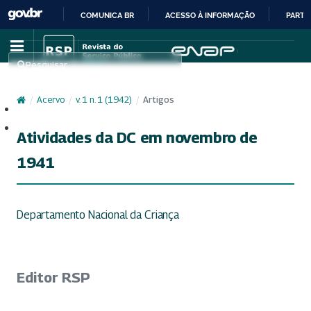
COMUNICA BR
ACESSO À INFORMAÇÃO
PARTI
IR
PARA
Pesquisar
O
CONTEÚDO
/
Acervo
/
v. 1 n. 1 (1942)
/
Artigos
Cadastro
Acesso
Atividades da DC em novembro de
1941
Departamento Nacional da Criança
Editor RSP