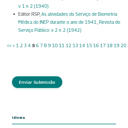
v. 1 n. 2 (1940)
Editor RSP,
As atividades do Serviço de Biometria
Médica do INEP durante o ano de 1941
,
Revista do
Serviço Público: v. 2 n. 2 (1942)
<<
<
1
2
3
4
5
6
7
8
9
10
11
12
13
14
15
16
17
18
19
20
Enviar Submissão
Idioma