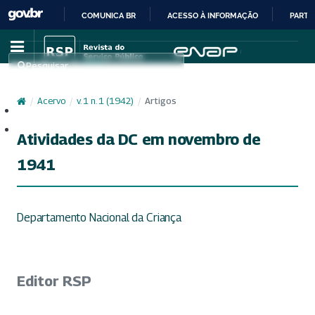
COMUNICA BR
ACESSO À INFORMAÇÃO
PARTI
IR
PARA
Pesquisar
O
CONTEÚDO
/
Acervo
/
v. 1 n. 1 (1942)
/
Artigos
Cadastro
Acesso
Atividades da DC em novembro de
1941
Departamento Nacional da Criança
Editor RSP