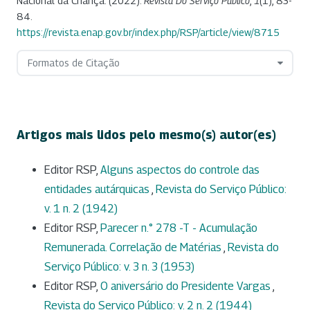
Nacional da Criança. (2022).
Revista Do Serviço Público
,
1
(1), 83-
84.
https://revista.enap.gov.br/index.php/RSP/article/view/8715
Formatos de Citação
Artigos mais lidos pelo mesmo(s) autor(es)
Editor RSP,
Alguns aspectos do controle das
entidades autárquicas
,
Revista do Serviço Público:
v. 1 n. 2 (1942)
Editor RSP,
Parecer n.° 278 -T - Acumulação
Remunerada. Correlação de Matérias
,
Revista do
Serviço Público: v. 3 n. 3 (1953)
Editor RSP,
O aniversário do Presidente Vargas
,
Revista do Serviço Público: v. 2 n. 2 (1944)