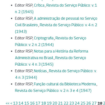
Editor RSP,
Crítica
,
Revista do Serviço Público: v. 1
n. 2 (1945)
Editor RSP,
A administração de pessoal no Serviço
Civil Brasileiro
,
Revista do Serviço Público: v. 4 n. 2
(1943)
Editor RSP,
Criptografia
,
Revista do Serviço
Público: v. 2 n. 2 (1944)
Editor RSP,
Notas para a História da Reforma
Administrativa no Brasil
,
Revista do Serviço
Público: v. 4 n. 3 (1945)
Editor RSP,
Notícias
,
Revista do Serviço Público: v.
4 n. 3 (1944)
Editor RSP,
Função cultural da Biblioteca Moderna
,
Revista do Serviço Público: v. 2 n. 3 e 4 (1947)
<<
<
13
14
15
16
17
18
19
20
21
22
23
24
25
26
27
28