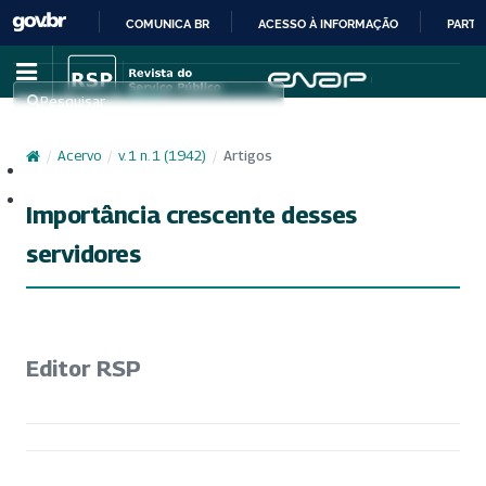
COMUNICA BR
ACESSO À INFORMAÇÃO
PARTI
IR
PARA
Pesquisar
O
CONTEÚDO
/
Acervo
/
v. 1 n. 1 (1942)
/
Artigos
Cadastro
Acesso
Importância crescente desses
servidores
Editor RSP