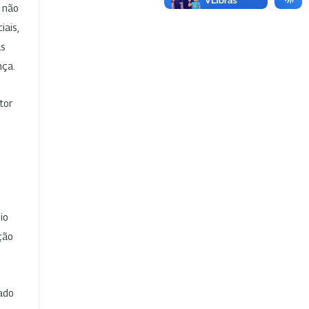
e não
iais,
as
nça.
tor
io
ção
cado