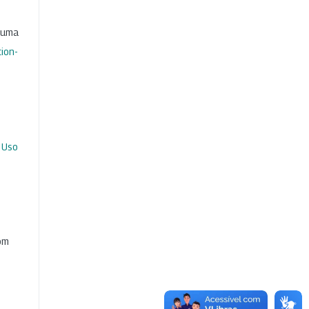
b uma
ion-
 Uso
com