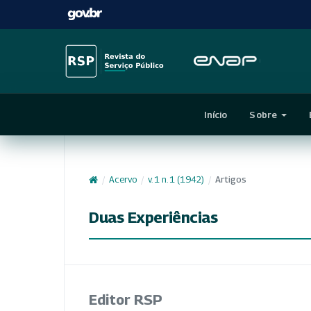
Início
Sobre
/
Acervo
/
v. 1 n. 1 (1942)
/
Artigos
Duas Experiências
Editor RSP