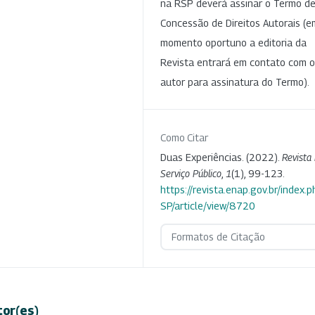
na RSP deverá assinar o Termo d
Concessão de Direitos Autorais (e
momento oportuno a editoria da
Revista entrará em contato com o
autor para assinatura do Termo).
Como Citar
Duas Experiências. (2022).
Revista
Serviço Público
,
1
(1), 99-123.
https://revista.enap.gov.br/index.p
SP/article/view/8720
Formatos de Citação
tor(es)