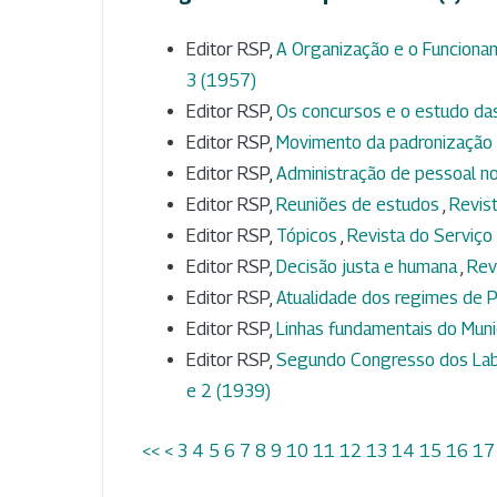
Editor RSP,
A Organização e o Funciona
3 (1957)
Editor RSP,
Os concursos e o estudo das
Editor RSP,
Movimento da padronização 
Editor RSP,
Administração de pessoal n
Editor RSP,
Reuniões de estudos
,
Revist
Editor RSP,
Tópicos
,
Revista do Serviço 
Editor RSP,
Decisão justa e humana
,
Rev
Editor RSP,
Atualidade dos regimes de P
Editor RSP,
Linhas fundamentais do Muni
Editor RSP,
Segundo Congresso dos Labo
e 2 (1939)
<<
<
3
4
5
6
7
8
9
10
11
12
13
14
15
16
17