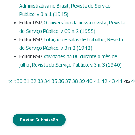
Administrativa no Brasil
,
Revista do Serviço
Público: v. 3 n. 1 (1945)
Editor RSP,
O aniversário da nossa revista
,
Revista
do Serviço Público: v. 69 n. 2 (1955)
Editor RSP,
Lotação de salas de trabalho
,
Revista
do Serviço Público: v. 3 n. 2 (1942)
Editor RSP,
Atividades da DC durante o mês de
julho
,
Revista do Serviço Público: v. 3 n. 3 (1940)
<<
<
30
31
32
33
34
35
36
37
38
39
40
41
42
43
44
45
4
Enviar Submissão