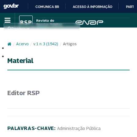
COMUNICA BR
ACESSO À INFORMAÇÃO
PARTI
IR
PARA
Pesquisar
O
CONTEÚDO
/
Acervo
/
v. 1 n. 3 (1942)
/
Artigos
Cadastro
Acesso
Material
Editor RSP
PALAVRAS-CHAVE:
Administração Pública