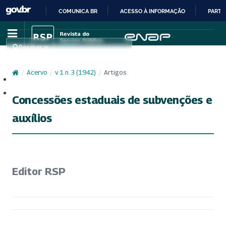
COMUNICA BR
ACESSO À INFORMAÇÃO
PARTI
IR
PARA
Pesquisar
O
CONTEÚDO
/
Acervo
/
v. 1 n. 3 (1942)
/
Artigos
Cadastro
Acesso
Concessões estaduais de subvenções e
auxílios
Editor RSP