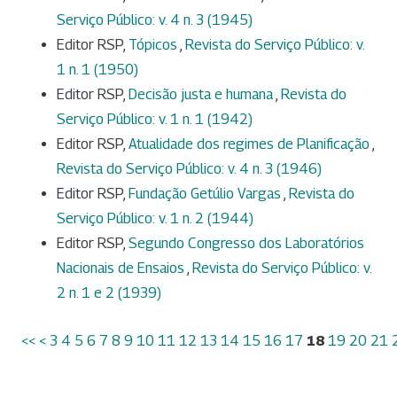
Serviço Público: v. 4 n. 3 (1945)
Editor RSP,
Tópicos
,
Revista do Serviço Público: v.
1 n. 1 (1950)
Editor RSP,
Decisão justa e humana
,
Revista do
Serviço Público: v. 1 n. 1 (1942)
Editor RSP,
Atualidade dos regimes de Planificação
,
Revista do Serviço Público: v. 4 n. 3 (1946)
Editor RSP,
Fundação Getúlio Vargas
,
Revista do
Serviço Público: v. 1 n. 2 (1944)
Editor RSP,
Segundo Congresso dos Laboratórios
Nacionais de Ensaios
,
Revista do Serviço Público: v.
2 n. 1 e 2 (1939)
<<
<
3
4
5
6
7
8
9
10
11
12
13
14
15
16
17
18
19
20
21