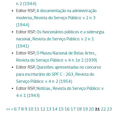
n. 2 (1944)
Editor RSP,
A documentação na administração
moderna
,
Revista do Serviço Público: v. 2 n. 3
(1944)
Editor RSP,
Os funcionários públicos e a siderurgia
nacional
,
Revista do Serviço Público: v. 2 n. 1
(1941)
Editor RSP,
O Museu Nacional de Belas Artes
,
Revista do Serviço Público: v. 4 n. 1e 2 (1939)
Editor RSP,
Questões apresentadas no concurso
para escriturário do SPF C - 263
,
Revista do
Serviço Público: v. 4 n. 2 (1954)
Editor RSP,
Notícias
,
Revista do Serviço Público: v.
4 n. 1 (1943)
<<
<
6
7
8
9
10
11
12
13
14
15
16
17
18
19
20
21
22
23