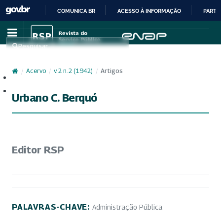
COMUNICA BR
ACESSO À INFORMAÇÃO
PARTI
IR
PARA
Pesquisar
O
CONTEÚDO
/
Acervo
/
v. 2 n. 2 (1942)
/
Artigos
Cadastro
Acesso
Urbano C. Berquó
Editor RSP
PALAVRAS-CHAVE:
Administração Pública