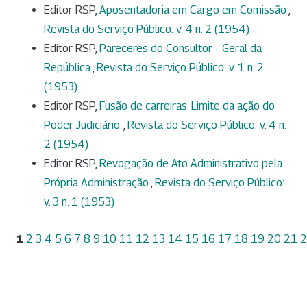
Editor RSP,
Aposentadoria em Cargo em Comissão
,
Revista do Serviço Público: v. 4 n. 2 (1954)
Editor RSP,
Pareceres do Consultor - Geral da
República
,
Revista do Serviço Público: v. 1 n. 2
(1953)
Editor RSP,
Fusão de carreiras. Limite da ação do
Poder Judiciário.
,
Revista do Serviço Público: v. 4 n.
2 (1954)
Editor RSP,
Revogação de Ato Administrativo pela
Própria Administração
,
Revista do Serviço Público:
v. 3 n. 1 (1953)
1
2
3
4
5
6
7
8
9
10
11
12
13
14
15
16
17
18
19
20
21
2