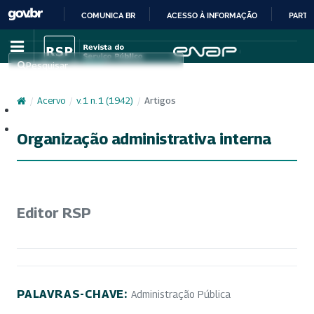
COMUNICA BR
ACESSO À INFORMAÇÃO
PARTI
IR
PARA
Pesquisar
O
CONTEÚDO
/
Acervo
/
v. 1 n. 1 (1942)
/
Artigos
Cadastro
Acesso
Organização administrativa interna
Editor RSP
PALAVRAS-CHAVE:
Administração Pública