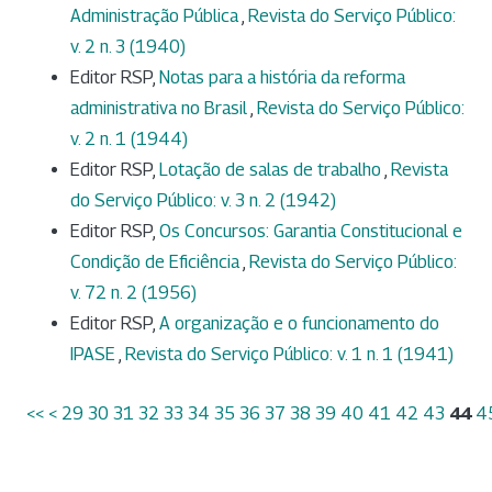
Administração Pública
,
Revista do Serviço Público:
v. 2 n. 3 (1940)
Editor RSP,
Notas para a história da reforma
administrativa no Brasil
,
Revista do Serviço Público:
v. 2 n. 1 (1944)
Editor RSP,
Lotação de salas de trabalho
,
Revista
do Serviço Público: v. 3 n. 2 (1942)
Editor RSP,
Os Concursos: Garantia Constitucional e
Condição de Eficiência
,
Revista do Serviço Público:
v. 72 n. 2 (1956)
Editor RSP,
A organização e o funcionamento do
IPASE
,
Revista do Serviço Público: v. 1 n. 1 (1941)
<<
<
29
30
31
32
33
34
35
36
37
38
39
40
41
42
43
44
4