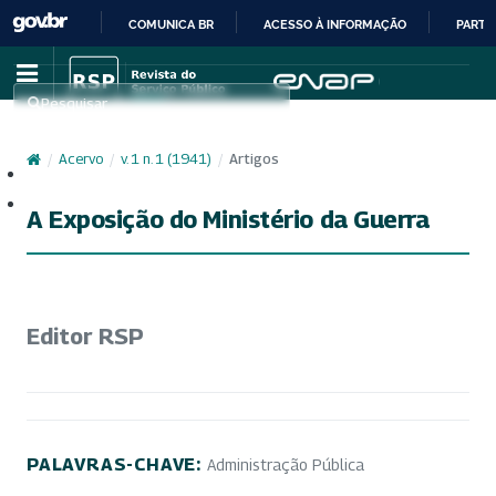
COMUNICA BR
ACESSO À INFORMAÇÃO
PARTI
IR
PARA
Pesquisar
O
CONTEÚDO
/
Acervo
/
v. 1 n. 1 (1941)
/
Artigos
Cadastro
Acesso
A Exposição do Ministério da Guerra
Editor RSP
PALAVRAS-CHAVE:
Administração Pública