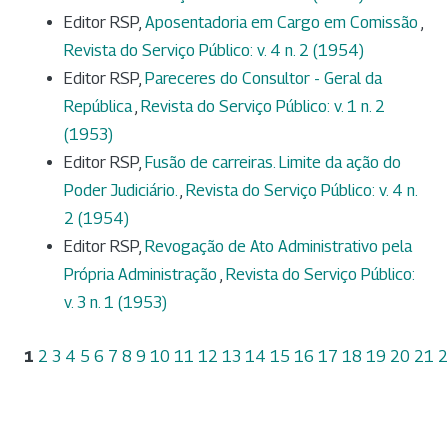
Editor RSP,
Aposentadoria em Cargo em Comissão
,
Revista do Serviço Público: v. 4 n. 2 (1954)
Editor RSP,
Pareceres do Consultor - Geral da
República
,
Revista do Serviço Público: v. 1 n. 2
(1953)
Editor RSP,
Fusão de carreiras. Limite da ação do
Poder Judiciário.
,
Revista do Serviço Público: v. 4 n.
2 (1954)
Editor RSP,
Revogação de Ato Administrativo pela
Própria Administração
,
Revista do Serviço Público:
v. 3 n. 1 (1953)
1
2
3
4
5
6
7
8
9
10
11
12
13
14
15
16
17
18
19
20
21
2