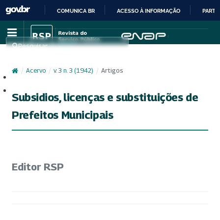
COMUNICA BR
ACESSO À INFORMAÇÃO
PARTI
IR
PARA
Pesquisar
O
CONTEÚDO
/
Acervo
/
v. 3 n. 3 (1942)
/
Artigos
Cadastro
Acesso
Subsidios, licenças e substituições de
Prefeitos Municipais
Editor RSP