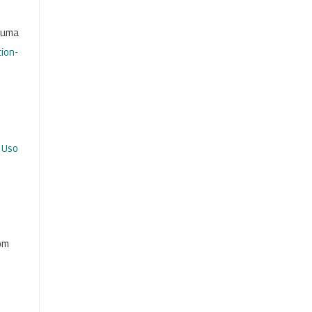
b uma
ion-
 Uso
com