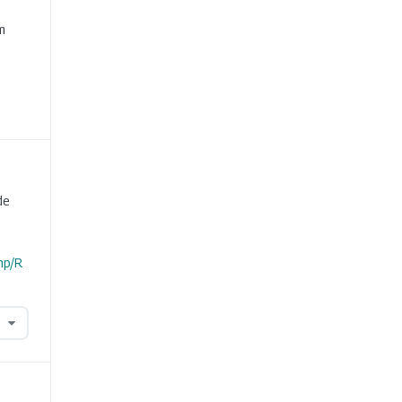
e
m
de
hp/R