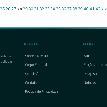
25
26
27
28
29
30
31
32
33
34
35
36
37
38
39
40
41
42
>
>
REVISTA
ACERVO
Sobre a Revista
Atual
Pública,
políticas
Corpo Editorial
Edições anterio
Submissão
Pesquisar
Contato
Notícias
Política de Privacidade