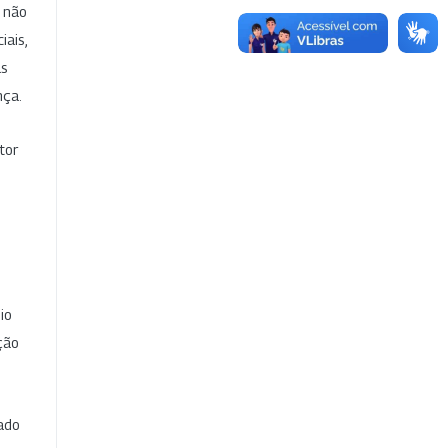
e não
iais,
as
nça.
tor
io
ção
cado