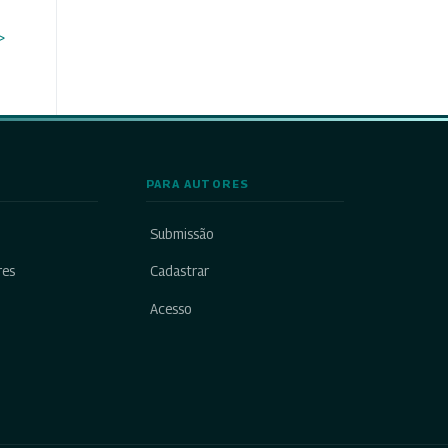
>
PARA AUTORES
Submissão
res
Cadastrar
Acesso