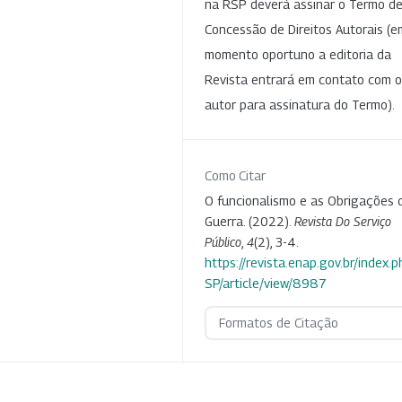
na RSP deverá assinar o Termo d
Concessão de Direitos Autorais (e
momento oportuno a editoria da
Revista entrará em contato com o
autor para assinatura do Termo).
Como Citar
O funcionalismo e as Obrigações 
Guerra. (2022).
Revista Do Serviço
Público
,
4
(2), 3-4.
https://revista.enap.gov.br/index.p
SP/article/view/8987
Formatos de Citação