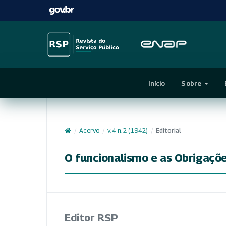
Início
Sobre
/
Acervo
/
v. 4 n. 2 (1942)
/
Editorial
O funcionalismo e as Obrigaçõ
Editor RSP