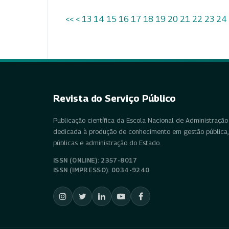
<<
<
13
14
15
16
17
18
19
20
21
22
23
24
Revista do Serviço Público
Publicação científica da Escola Nacional de Administração 
dedicada à produção de conhecimento em gestão pública, 
públicas e administração do Estado.
ISSN (ONLINE): 2357-8017
ISSN (IMPRESSO): 0034-9240