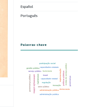
Español
Português
Palavras-chave