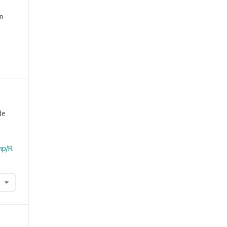
e
m
de
hp/R