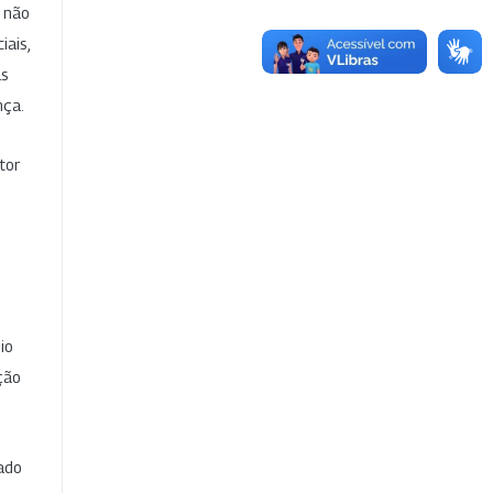
e não
iais,
as
nça.
tor
io
ção
cado