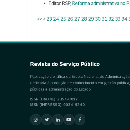
Editor RSP,
Reforma administrativa no 
<<
<
23
24
25
26
27
28
29
30
31
32
33
34
Revista do Serviço Público
Publicação científica da Escola Nacional de Administração 
dedicada à produção de conhecimento em gestão pública, 
públicas e administração do Estado.
ISSN (ONLINE): 2357-8017
ISSN (IMPRESSO): 0034-9240