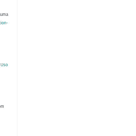
b uma
ion-
 Uso
com