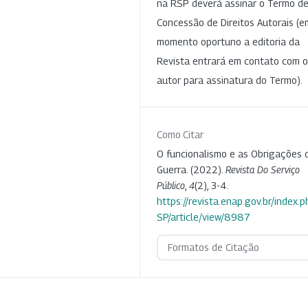
na RSP deverá assinar o Termo d
Concessão de Direitos Autorais (e
momento oportuno a editoria da
Revista entrará em contato com o
autor para assinatura do Termo).
Como Citar
O funcionalismo e as Obrigações 
Guerra. (2022).
Revista Do Serviço
Público
,
4
(2), 3-4.
https://revista.enap.gov.br/index.p
SP/article/view/8987
Formatos de Citação