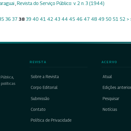
Paraguai
,
Revista do Serviço Público: v. 2 n. 3 (1944)
35
36
37
38
39
40
41
42
43
44
45
46
47
48
49
50
51
52
>
REVISTA
ACERVO
Sobre a Revista
Atual
Pública,
políticas
Corpo Editorial
Edições anterio
Submissão
Pesquisar
Contato
Notícias
Política de Privacidade