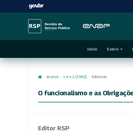
Início
Sobre
/
Acervo
/
v. 4 n. 2 (1942)
/
Editorial
O funcionalismo e as Obrigaçõ
Editor RSP