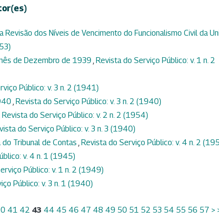
tor(es)
a Revisão dos Níveis de Vencimento do Funcionalismo Civil da Un
953)
o mês de Dezembro de 1939
,
Revista do Serviço Público: v. 1 n. 2
viço Público: v. 3 n. 2 (1941)
1940
,
Revista do Serviço Público: v. 3 n. 2 (1940)
,
Revista do Serviço Público: v. 2 n. 2 (1954)
vista do Serviço Público: v. 3 n. 3 (1940)
 do Tribunal de Contas
,
Revista do Serviço Público: v. 4 n. 2 (19
blico: v. 4 n. 1 (1945)
erviço Público: v. 1 n. 2 (1949)
iço Público: v. 3 n. 1 (1940)
40
41
42
43
44
45
46
47
48
49
50
51
52
53
54
55
56
57
>