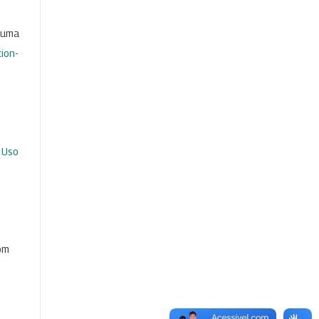
b uma
ion-
 Uso
com