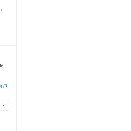
e
m
de
hp/R