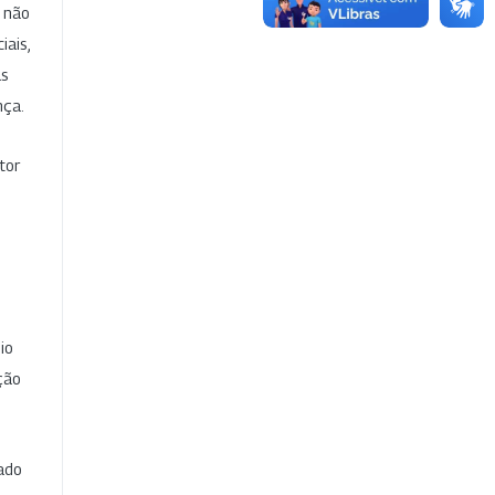
e não
iais,
as
nça.
tor
io
ção
cado