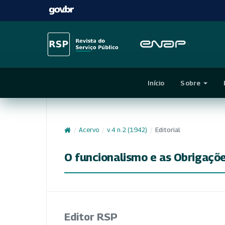
Início
Sobre
/
Acervo
/
v. 4 n. 2 (1942)
/
Editorial
O funcionalismo e as Obrigaçõ
Editor RSP