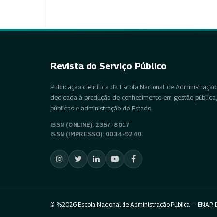
Revista do Serviço Público
Publicação científica da Escola Nacional de Administração 
dedicada à produção de conhecimento em gestão pública, 
públicas e administração do Estado.
ISSN (ONLINE): 2357-8017
ISSN (IMPRESSO): 0034-9240
© %2026 Escola Nacional de Administração Pública — ENAP. D