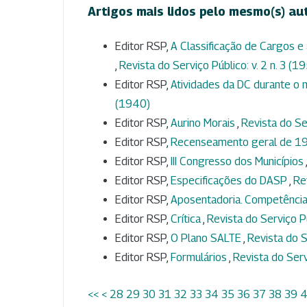
Artigos mais lidos pelo mesmo(s) au
Editor RSP,
A Classificação de Cargos e 
,
Revista do Serviço Público: v. 2 n. 3 (1
Editor RSP,
Atividades da DC durante 
(1940)
Editor RSP,
Aurino Morais
,
Revista do Ser
Editor RSP,
Recenseamento geral de 
Editor RSP,
III Congresso dos Municípios
Editor RSP,
Especificações do DASP
,
Re
Editor RSP,
Aposentadoria. Competência
Editor RSP,
Crítica
,
Revista do Serviço Pú
Editor RSP,
O Plano SALTE
,
Revista do S
Editor RSP,
Formulários
,
Revista do Serv
<<
<
28
29
30
31
32
33
34
35
36
37
38
39