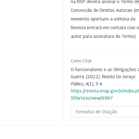
na RSP deverá assinar o Termo d
Concessão de Direitos Autorais (e
momento oportuno a editoria da
Revista entrará em contato com o
autor para assinatura do Termo).
Como Citar
O funcionalismo e as Obrigações 
Guerra. (2022).
Revista Do Serviço
Público
,
4
(2), 3-4.
https://revista.enap.gov.br/index.p
SP/article/view/8987
Formatos de Citação