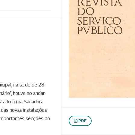
cipal, na tarde de 28
ário”, houve no andar
stado, à rua Sacadura
o das novas instalações
 importantes secções do
PDF