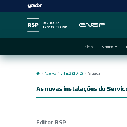
Início
Sobre
/
Acervo
/
v. 4 n. 2 (1942)
/
Artigos
As novas instalações do Serviç
Editor RSP