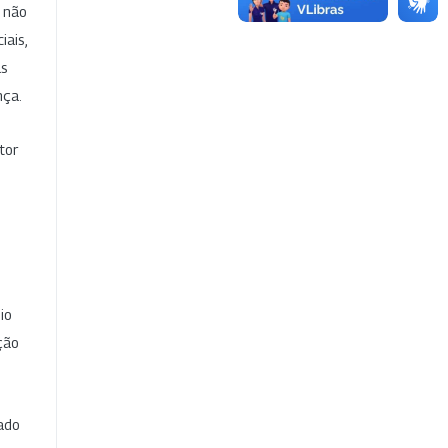
e não
iais,
as
nça.
tor
io
ção
cado