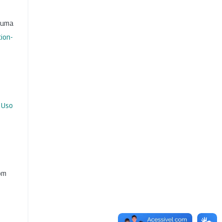
b uma
ion-
 Uso
com