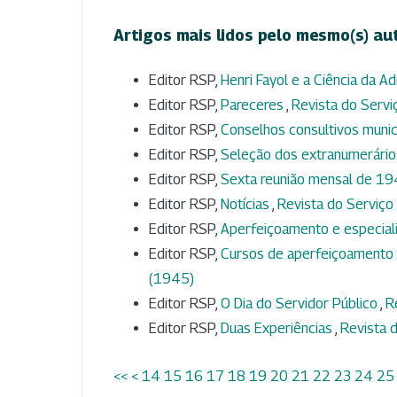
Artigos mais lidos pelo mesmo(s) au
Editor RSP,
Henri Fayol e a Ciência da A
Editor RSP,
Pareceres
,
Revista do Serviç
Editor RSP,
Conselhos consultivos munic
Editor RSP,
Seleção dos extranumerári
Editor RSP,
Sexta reunião mensal de 1
Editor RSP,
Notícias
,
Revista do Serviço 
Editor RSP,
Aperfeiçoamento e especial
Editor RSP,
Cursos de aperfeiçoamento 
(1945)
Editor RSP,
O Dia do Servidor Público
,
R
Editor RSP,
Duas Experiências
,
Revista d
<<
<
14
15
16
17
18
19
20
21
22
23
24
25