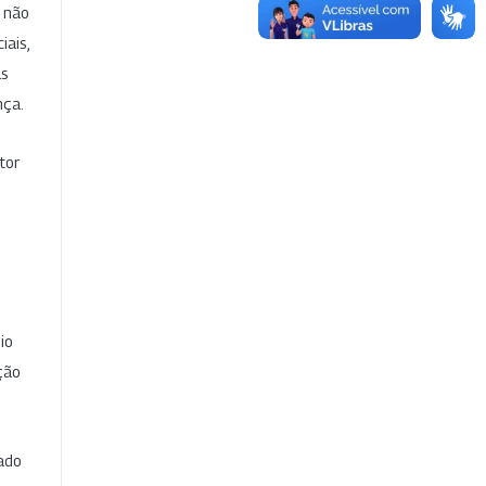
e não
iais,
as
nça.
tor
io
ção
cado