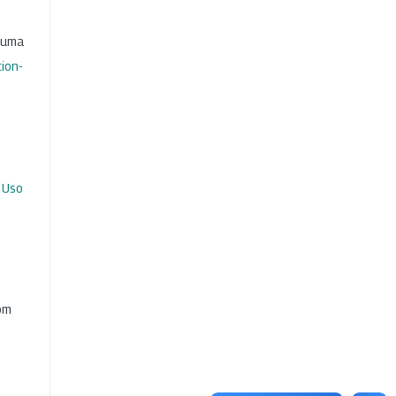
b uma
ion-
 Uso
com