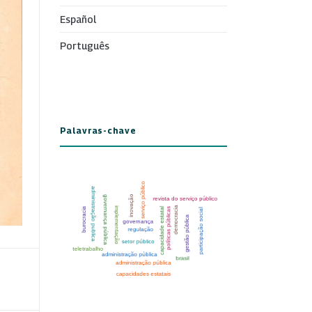
Español
Português
Palavras-chave