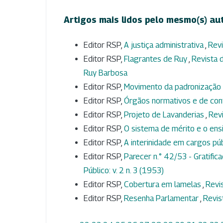
Artigos mais lidos pelo mesmo(s) au
Editor RSP,
A justiça administrativa
,
Revi
Editor RSP,
Flagrantes de Ruy
,
Revista d
Ruy Barbosa
Editor RSP,
Movimento da padronização 
Editor RSP,
Órgãos normativos e de con
Editor RSP,
Projeto de Lavanderias
,
Revi
Editor RSP,
O sistema de mérito e o ens
Editor RSP,
A interinidade em cargos pú
Editor RSP,
Parecer n.° 42/53 - Gratific
Público: v. 2 n. 3 (1953)
Editor RSP,
Cobertura em lamelas
,
Revis
Editor RSP,
Resenha Parlamentar
,
Revis