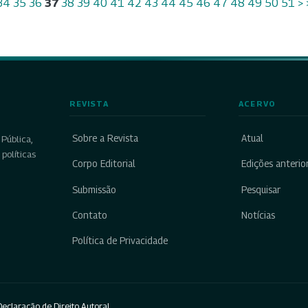
34
35
36
37
38
39
40
41
42
43
44
45
46
47
48
49
50
51
>
REVISTA
ACERVO
Sobre a Revista
Atual
Pública,
políticas
Corpo Editorial
Edições anterio
Submissão
Pesquisar
Contato
Notícias
Política de Privacidade
eclaração de Direito Autoral