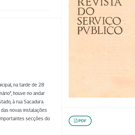
cipal, na tarde de 28
ário”, houve no andar
stado, à rua Sacadura
o das novas instalações
 importantes secções do
PDF