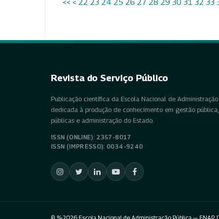
<<
<
22
23
24
25
26
27
28
29
30
31
32
33
Revista do Serviço Público
Publicação científica da Escola Nacional de Administração 
dedicada à produção de conhecimento em gestão pública, 
públicas e administração do Estado.
ISSN (ONLINE): 2357-8017
ISSN (IMPRESSO): 0034-9240
© %2026 Escola Nacional de Administração Pública — ENAP. D