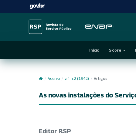
Início
Sobre
/
Acervo
/
v. 4 n. 2 (1942)
/
Artigos
As novas instalações do Serviç
Editor RSP