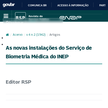
COMUNICA BR
ACESSO À INFORMAÇÃO
PARTI
IR
PARA
Pesquisar
O
CONTEÚDO
/
Acervo
/
v. 4 n. 2 (1942)
/
Artigos
Cadastro
Acesso
As novas instalações do Serviço de
Biometria Médica do INEP
Editor RSP