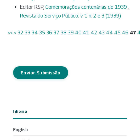
Editor RSP,
Comemorações centenárias de 1939
,
Revista do Serviço Público: v. 1 n. 2 e 3 (1939)
<<
<
32
33
34
35
36
37
38
39
40
41
42
43
44
45
46
47
Enviar Submissão
Idioma
English