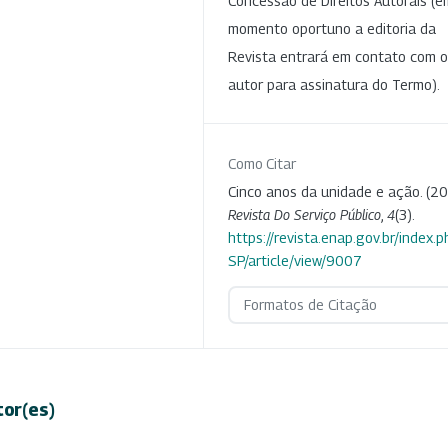
Concessão de Direitos Autorais (e
momento oportuno a editoria da
Revista entrará em contato com o
autor para assinatura do Termo).
Como Citar
Cinco anos da unidade e ação. (20
Revista Do Serviço Público
,
4
(3).
https://revista.enap.gov.br/index.p
SP/article/view/9007
Formatos de Citação
tor(es)