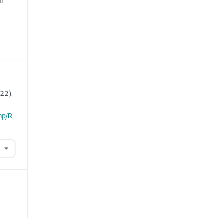
m
22).
hp/R