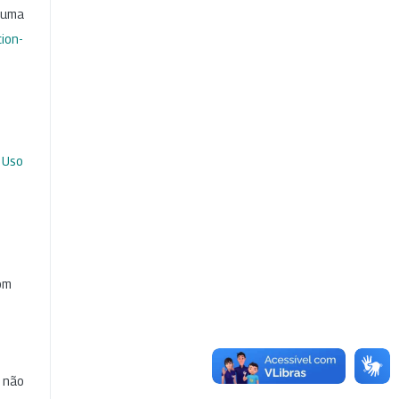
b uma
ion-
 Uso
com
e não