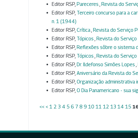
Editor RSP,
Pareceres
,
Revista do Serviç
Editor RSP,
Terceiro concurso para a ca
n. 1 (1944)
Editor RSP,
Crítica
,
Revista do Serviço Pú
Editor RSP,
Tópicos
,
Revista do Serviço P
Editor RSP,
Reflexões sôbre o sistema 
Editor RSP,
Tópicos
,
Revista do Serviço 
Editor RSP,
Dr. Ildefonso Simões Lopes
,
Editor RSP,
Aniversário da Revista do S
Editor RSP,
Organização administrativa 
Editor RSP,
O Dia Panamericano - sua si
<<
<
1
2
3
4
5
6
7
8
9
10
11
12
13
14
15
1