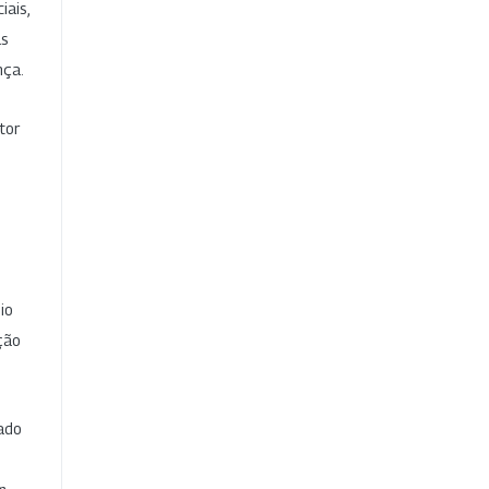
iais,
as
nça.
tor
io
ção
cado
e